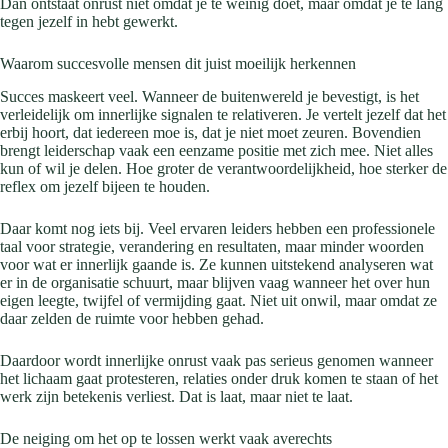
Dan ontstaat onrust niet omdat je te weinig doet, maar omdat je te lang
tegen jezelf in hebt gewerkt.
Waarom succesvolle mensen dit juist moeilijk herkennen
Succes maskeert veel. Wanneer de buitenwereld je bevestigt, is het
verleidelijk om innerlijke signalen te relativeren. Je vertelt jezelf dat het
erbij hoort, dat iedereen moe is, dat je niet moet zeuren. Bovendien
brengt leiderschap vaak een eenzame positie met zich mee. Niet alles
kun of wil je delen. Hoe groter de verantwoordelijkheid, hoe sterker de
reflex om jezelf bijeen te houden.
Daar komt nog iets bij. Veel ervaren leiders hebben een professionele
taal voor strategie, verandering en resultaten, maar minder woorden
voor wat er innerlijk gaande is. Ze kunnen uitstekend analyseren wat
er in de organisatie schuurt, maar blijven vaag wanneer het over hun
eigen leegte, twijfel of vermijding gaat. Niet uit onwil, maar omdat ze
daar zelden de ruimte voor hebben gehad.
Daardoor wordt innerlijke onrust vaak pas serieus genomen wanneer
het lichaam gaat protesteren, relaties onder druk komen te staan of het
werk zijn betekenis verliest. Dat is laat, maar niet te laat.
De neiging om het op te lossen werkt vaak averechts