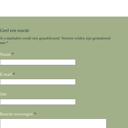
Geef een reactie
Je e-mailadres wordt niet gepubliceerd.
Vereiste velden zijn gemarkeerd
met
*
Naam
*
E-mail
*
Site
Reactie toevoegen
*