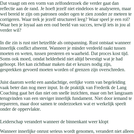
Dat vraagt om een vorm van zelfonderzoek die verder gaat dan
reflectie aan de rand. Je hoeft jezelf niet eindeloos te analyseren, maar
wel bereid te zijn om patronen onder ogen te zien zonder ze meteen te
corrigeren. Waar trek je jezelf structureel leeg? Waar speel je een rol?
Waar ben je loyaal aan een oud beeld van succes, terwijl iets in jou al
verder wil?
In die zin is rust niet hetzelfde als ontspanning. Rust ontstaat wanneer
innerlijk conflict afneemt. Wanneer je minder verdeeld raakt tussen
moeten en weten, tussen presteren en waarheid. Dat proces kost tijd.
Soms ook moed, omdat helderheid niet altijd bevestigt wat je had
gehoopt. Het kan zichtbaar maken dat er keuzes nodig zijn,
gesprekken gevoerd moeten worden of grenzen zijn overschreden.
Juist daarom werkt een aandachtige, eerlijke vorm van begeleiding
vaak beter dan nog meer input. In de praktijk van Frederik de Lang
Coaching gaat het dan niet om snelle inzichten, maar om het langzaam
terugvinden van een steviger innerlijk fundament. Niet door iemand te
repareren, maar door samen te onderzoeken wat er werkelijk speelt
onder de oppervlakte.
Leiderschap verandert wanneer de binnenkant weer klopt
Wanneer innerlijke onrust serieus wordt genomen, verandert niet alleen