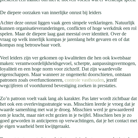
De diepere oorzaken van innerlijke onrust bij leiders
Achter deze onrust liggen vaak geen simpele verklaringen. Natuurlijk
kunnen organisatieveranderingen, conflicten of hoge werkdruk een rol
spelen. Maar de diepere laag gaat meestal over identiteit. Over de
vraag op welk innerlijk kompas je jarenlang hebt gevaren en of dat
kompas nog betrouwbaar voelt.
Veel leiders zijn ver gekomen op kwaliteiten die hen ook kwetsbaar
maken: verantwoordelijkheidsgevoel, scherpte, aanpassingsvermogen,
loyaliteit en een hoge norm voor zichzelf. Dat zijn waardevolle
eigenschappen. Maar wanneer ze ongemerkt doorschieten, ontstaan
patronen zoals overfunctioneren,
controle vasthouden
, jezelf
wegcijferen of voortdurend bevestiging zoeken in prestaties.
Zo’n patroon voelt vaak lang als karakter. Pas later wordt zichtbaar dat
het ook een overlevingsstrategie was. Misschien leerde je vroeg dat je
waarde samenhing met wat je droeg. Misschien werd je gewaardeerd
om je kracht, maar niet echt gezien in je twijfel. Misschien ben je zo
goed geworden in anticiperen op verwachtingen, dat je het contact met
je eigen waarheid bent kwijtgeraakt.