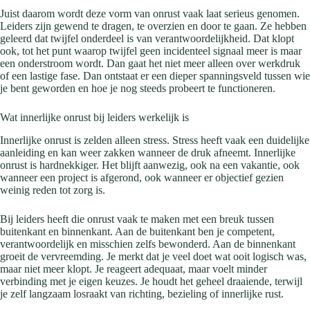
Juist daarom wordt deze vorm van onrust vaak laat serieus genomen.
Leiders zijn gewend te dragen, te overzien en door te gaan. Ze hebben
geleerd dat twijfel onderdeel is van verantwoordelijkheid. Dat klopt
ook, tot het punt waarop twijfel geen incidenteel signaal meer is maar
een onderstroom wordt. Dan gaat het niet meer alleen over werkdruk
of een lastige fase. Dan ontstaat er een dieper spanningsveld tussen wie
je bent geworden en hoe je nog steeds probeert te functioneren.
Wat innerlijke onrust bij leiders werkelijk is
Innerlijke onrust is zelden alleen stress. Stress heeft vaak een duidelijke
aanleiding en kan weer zakken wanneer de druk afneemt. Innerlijke
onrust is hardnekkiger. Het blijft aanwezig, ook na een vakantie, ook
wanneer een project is afgerond, ook wanneer er objectief gezien
weinig reden tot zorg is.
Bij leiders heeft die onrust vaak te maken met een breuk tussen
buitenkant en binnenkant. Aan de buitenkant ben je competent,
verantwoordelijk en misschien zelfs bewonderd. Aan de binnenkant
groeit de vervreemding. Je merkt dat je veel doet wat ooit logisch was,
maar niet meer klopt. Je reageert adequaat, maar voelt minder
verbinding met je eigen keuzes. Je houdt het geheel draaiende, terwijl
je zelf langzaam losraakt van richting, bezieling of innerlijke rust.