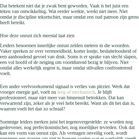
Dat betekent niet dat je zwak bent geworden. Vaak is het juist een
teken van ontwikkeling. Wat eerder werkte, werkt niet meer. Niet
omdat je discipline tekortschiet, maar omdat een oud patroon zijn grens
heeft bereikt.
Hoe deze onrust zich meestal laat zien
Leiders benoemen innerlijke onrust zelden meteen in die woorden.
Vaker spreken ze over vermoeidheid, korter lontje, besluiteloosheid of
een aanhoudend gevoel van druk. Soms is er sprake van slecht slapen,
een vol hoofd of de neiging om voortdurend bezig te blijven. Niet
omdat alles werkelijk urgent is, maar omdat stilvallen confronterend
voelt.
Een ander veelvoorkomend signaal is verlies van plezier. Werk dat
vroeger energie gaf, voelt nu
leeg of mechanisch
. Je blijft
professioneel, maar niet meer van binnenuit betrokken. Dat kan
verwarrend zijn, zeker als je veel hebt bereikt. Want als dit het dan is,
waarom voelt het dan zo schraal?
Sommige leiders merken juist het tegenovergestelde: ze worden nog
gedrevener, nog perfectionistischer, nog moeilijker tevreden. Ook dat
kan een vorm van onrust zijn. Als vertragen onveilig voelt, wordt
presteren een manier om niet te hoeven voelen wat er werkelijk speelt.