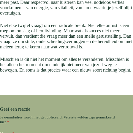
meer past. Daar respectvol naar luisteren kan veel nodeloos verlies
voorkomen – van energie, van vitaliteit, van jaren waarin je jezelf blijft
overtuigen.
Niet elke twijfel vraagt om een radicale breuk. Niet elke onrust is een
roep om ontslag of heruitvinding. Maar wat als succes niet meer
vervult, dan verdient die vraag meer dan een snelle geruststelling. Dan
vraagt ze om stilte, onderscheidingsvermogen en de bereidheid om niet
meteen terug te keren naar wat vertrouwd is.
Misschien is dit niet het moment om alles te veranderen. Misschien is
het alleen het moment om eindelijk niet meer van jezelf weg te
bewegen. En soms is dat precies waar een nieuw soort richting begint.
Geef een reactie
Je e-mailadres wordt niet gepubliceerd.
Vereiste velden zijn gemarkeerd
met
*