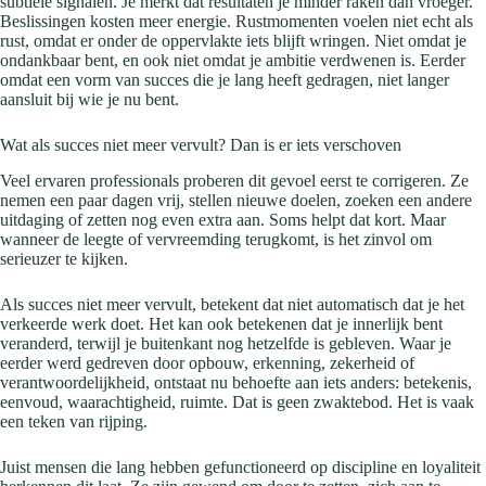
subtiele signalen. Je merkt dat resultaten je minder raken dan vroeger.
Beslissingen kosten meer energie. Rustmomenten voelen niet echt als
rust, omdat er onder de oppervlakte iets blijft wringen. Niet omdat je
ondankbaar bent, en ook niet omdat je ambitie verdwenen is. Eerder
omdat een vorm van succes die je lang heeft gedragen, niet langer
aansluit bij wie je nu bent.
Wat als succes niet meer vervult? Dan is er iets verschoven
Veel ervaren professionals proberen dit gevoel eerst te corrigeren. Ze
nemen een paar dagen vrij, stellen nieuwe doelen, zoeken een andere
uitdaging of zetten nog even extra aan. Soms helpt dat kort. Maar
wanneer de leegte of vervreemding terugkomt, is het zinvol om
serieuzer te kijken.
Als succes niet meer vervult, betekent dat niet automatisch dat je het
verkeerde werk doet. Het kan ook betekenen dat je innerlijk bent
veranderd, terwijl je buitenkant nog hetzelfde is gebleven. Waar je
eerder werd gedreven door opbouw, erkenning, zekerheid of
verantwoordelijkheid, ontstaat nu behoefte aan iets anders: betekenis,
eenvoud, waarachtigheid, ruimte. Dat is geen zwaktebod. Het is vaak
een teken van rijping.
Juist mensen die lang hebben gefunctioneerd op discipline en loyaliteit