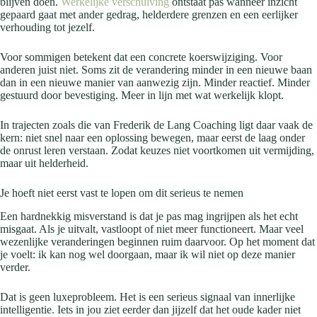
blijven doen.
Werkelijke verschuiving
ontstaat pas wanneer inzicht
gepaard gaat met ander gedrag, helderdere grenzen en een eerlijker
verhouding tot jezelf.
Voor sommigen betekent dat een concrete koerswijziging. Voor
anderen juist niet. Soms zit de verandering minder in een nieuwe baan
dan in een nieuwe manier van aanwezig zijn. Minder reactief. Minder
gestuurd door bevestiging. Meer in lijn met wat werkelijk klopt.
In trajecten zoals die van Frederik de Lang Coaching ligt daar vaak de
kern: niet snel naar een oplossing bewegen, maar eerst de laag onder
de onrust leren verstaan. Zodat keuzes niet voortkomen uit vermijding,
maar uit helderheid.
Je hoeft niet eerst vast te lopen om dit serieus te nemen
Een hardnekkig misverstand is dat je pas mag ingrijpen als het echt
misgaat. Als je uitvalt, vastloopt of niet meer functioneert. Maar veel
wezenlijke veranderingen beginnen ruim daarvoor. Op het moment dat
je voelt: ik kan nog wel doorgaan, maar ik wil niet op deze manier
verder.
Dat is geen luxeprobleem. Het is een serieus signaal van innerlijke
intelligentie. Iets in jou ziet eerder dan jijzelf dat het oude kader niet