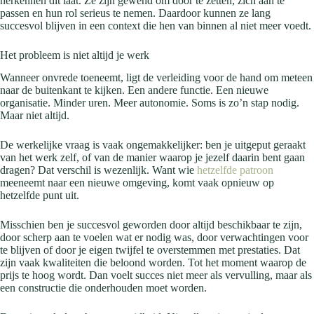
herkennen dit laat. Ze zijn gewend om door te zetten, zich aan te
passen en hun rol serieus te nemen. Daardoor kunnen ze lang
succesvol blijven in een context die hen van binnen al niet meer voedt.
Het probleem is niet altijd je werk
Wanneer onvrede toeneemt, ligt de verleiding voor de hand om meteen
naar de buitenkant te kijken. Een andere functie. Een nieuwe
organisatie. Minder uren. Meer autonomie. Soms is zo’n stap nodig.
Maar niet altijd.
De werkelijke vraag is vaak ongemakkelijker: ben je uitgeput geraakt
van het werk zelf, of van de manier waarop je jezelf daarin bent gaan
dragen? Dat verschil is wezenlijk. Want wie
hetzelfde patroon
meeneemt naar een nieuwe omgeving, komt vaak opnieuw op
hetzelfde punt uit.
Misschien ben je succesvol geworden door altijd beschikbaar te zijn,
door scherp aan te voelen wat er nodig was, door verwachtingen voor
te blijven of door je eigen twijfel te overstemmen met prestaties. Dat
zijn vaak kwaliteiten die beloond worden. Tot het moment waarop de
prijs te hoog wordt. Dan voelt succes niet meer als vervulling, maar als
een constructie die onderhouden moet worden.