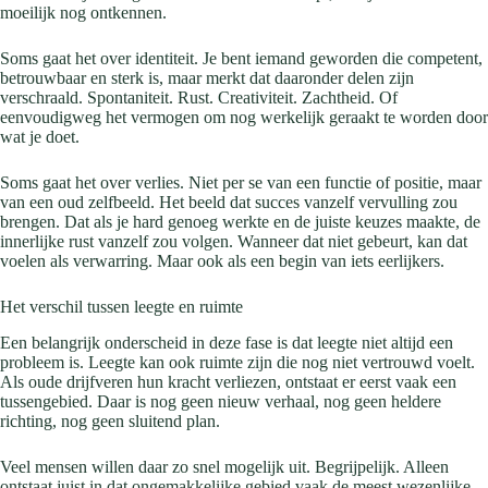
moeilijk nog ontkennen.
Soms gaat het over identiteit. Je bent iemand geworden die competent,
betrouwbaar en sterk is, maar merkt dat daaronder delen zijn
verschraald. Spontaniteit. Rust. Creativiteit. Zachtheid. Of
eenvoudigweg het vermogen om nog werkelijk geraakt te worden door
wat je doet.
Soms gaat het over verlies. Niet per se van een functie of positie, maar
van een oud zelfbeeld. Het beeld dat succes vanzelf vervulling zou
brengen. Dat als je hard genoeg werkte en de juiste keuzes maakte, de
innerlijke rust vanzelf zou volgen. Wanneer dat niet gebeurt, kan dat
voelen als verwarring. Maar ook als een begin van iets eerlijkers.
Het verschil tussen leegte en ruimte
Een belangrijk onderscheid in deze fase is dat leegte niet altijd een
probleem is. Leegte kan ook ruimte zijn die nog niet vertrouwd voelt.
Als oude drijfveren hun kracht verliezen, ontstaat er eerst vaak een
tussengebied. Daar is nog geen nieuw verhaal, nog geen heldere
richting, nog geen sluitend plan.
Veel mensen willen daar zo snel mogelijk uit. Begrijpelijk. Alleen
ontstaat juist in dat ongemakkelijke gebied vaak de meest wezenlijke