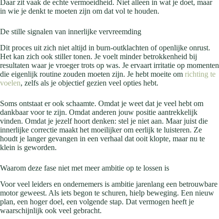
Daar zit vaak de echte vermoeidheid. Niet alleen in wat je doet, maar
in wie je denkt te moeten zijn om dat vol te houden.
De stille signalen van innerlijke vervreemding
Dit proces uit zich niet altijd in burn-outklachten of openlijke onrust.
Het kan zich ook stiller tonen. Je voelt minder betrokkenheid bij
resultaten waar je vroeger trots op was. Je ervaart irritatie op momenten
die eigenlijk routine zouden moeten zijn. Je hebt moeite om
richting te
voelen
, zelfs als je objectief gezien veel opties hebt.
Soms ontstaat er ook schaamte. Omdat je weet dat je veel hebt om
dankbaar voor te zijn. Omdat anderen jouw positie aantrekkelijk
vinden. Omdat je jezelf hoort denken: stel je niet aan. Maar juist die
innerlijke correctie maakt het moeilijker om eerlijk te luisteren. Ze
houdt je langer gevangen in een verhaal dat ooit klopte, maar nu te
klein is geworden.
Waarom deze fase niet met meer ambitie op te lossen is
Voor veel leiders en ondernemers is ambitie jarenlang een betrouwbare
motor geweest. Als iets begon te schuren, hielp beweging. Een nieuw
plan, een hoger doel, een volgende stap. Dat vermogen heeft je
waarschijnlijk ook veel gebracht.