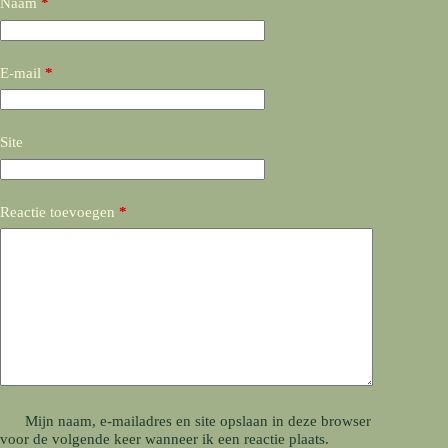
Naam
*
E-mail
*
Site
Reactie toevoegen
*
Mijn naam, e-mailadres en site opslaan in deze browser
voor de volgende keer wanneer ik een reactie plaats.