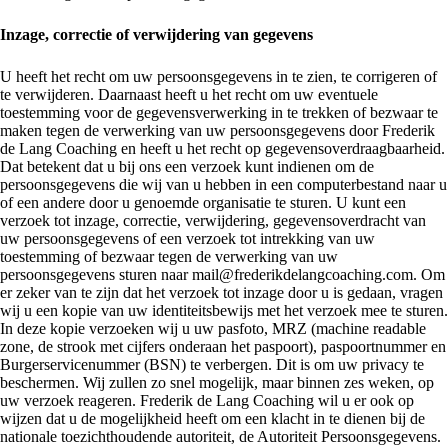
Inzage, correctie of verwijdering van gegevens
U heeft het recht om uw persoonsgegevens in te zien, te corrigeren of
te verwijderen. Daarnaast heeft u het recht om uw eventuele
toestemming voor de gegevensverwerking in te trekken of bezwaar te
maken tegen de verwerking van uw persoonsgegevens door Frederik
de Lang Coaching en heeft u het recht op gegevensoverdraagbaarheid.
Dat betekent dat u bij ons een verzoek kunt indienen om de
persoonsgegevens die wij van u hebben in een computerbestand naar u
of een andere door u genoemde organisatie te sturen. U kunt een
verzoek tot inzage, correctie, verwijdering, gegevensoverdracht van
uw persoonsgegevens of een verzoek tot intrekking van uw
toestemming of bezwaar tegen de verwerking van uw
persoonsgegevens sturen naar mail@frederikdelangcoaching.com. Om
er zeker van te zijn dat het verzoek tot inzage door u is gedaan, vragen
wij u een kopie van uw identiteitsbewijs met het verzoek mee te sturen.
In deze kopie verzoeken wij u uw pasfoto, MRZ (machine readable
zone, de strook met cijfers onderaan het paspoort), paspoortnummer en
Burgerservicenummer (BSN) te verbergen. Dit is om uw privacy te
beschermen. Wij zullen zo snel mogelijk, maar binnen zes weken, op
uw verzoek reageren. Frederik de Lang Coaching wil u er ook op
wijzen dat u de mogelijkheid heeft om een klacht in te dienen bij de
nationale toezichthoudende autoriteit, de Autoriteit Persoonsgegevens.