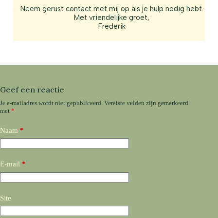
Neem gerust contact met mij op als je hulp nodig hebt.
Met vriendelijke groet,
Frederik
Geef een reactie
Je e-mailadres wordt niet gepubliceerd.
Vereiste velden zijn gemarkeerd
met
*
Naam
*
E-mail
*
Site