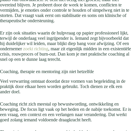
overeind blijven. Je probeert door de week te komen, conflicten te
vermijden, je emoties onder controle te houden of simpelweg niet in te
storten. Dat vraagt vaak eerst om stabilisatie en soms om klinische of
therapeutische ondersteuning.
Er zijn ook situaties waarin de hulpvraag op papier professioneel lijkt,
terwijl de onderlaag veel ingrijpender is. Iemand zegt bijvoorbeeld dat
hij duidelijker wil leiden, maar blijkt diep bang voor afwijzing. Of een
ondernemer
zoekt richting
, maar zit eigenlijk midden in een existentiële
crisis, rouwproces of burn-out. Dan kom je met praktische coaching al
snel op een te dunne laag terecht.
Coaching, therapie en mentoring zijn niet hetzelfde
Veel verwarring ontstaat doordat deze vormen van begeleiding in de
praktijk door elkaar heen worden gebruikt. Toch dienen ze elk een
ander doel.
Coaching richt zich meestal op bewustwording, ontwikkeling en
beweging. De focus ligt vaak op het heden en de nabije toekomst. Er is
een vraag, een context en een verlangen naar verandering. Dat werkt
goed zolang iemand voldoende draagkracht heeft.