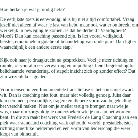
Hoe herken je wat jij nodig hebt?
De eerlijkste toets is eenvoudig, al is hij niet altijd comfortabel. Vraag
jezelf niet alleen af waar je last van hebt, maar ook wat er ontbreekt om
werkelijk in beweging te komen. Is dat helderheid? Vaardigheid?
Moed? Dan kan coaching passend zijn. Is het vooral veiligheid,
herstel, emotionele regulatie of behandeling van oude pijn? Dan ligt er
waarschijnlijk een andere eerste stap.
Kijk ook naar je draagkracht na gesprekken. Voel je meer richting en
ruimte, of vooral meer verwarring en uitputting? Leidt begeleiding tot
belichaamde verandering, of stapelt inzicht zich op zonder effect? Dat
zijn wezenlijke signalen.
Voor mensen in een fundamentele transitiefase is het soms niet zwart-
wit. Dan is coaching niet fout, maar niet volledig genoeg. Juist daar
kan een meer persoonlijke, tragere en diepere vorm van begeleiding
het verschil maken. Niet om je sneller terug te brengen naar wie je
was, maar om zorgvuldig te onderzoeken wie je nu aan het worden
bent. In die zin raakt het werk van Frederik de Lang Coaching aan een
plek waar standaard coaching vaak ophoudt: voorbij prestatieherstel,
richting innerlijke helderheid en een vorm van leiderschap die weer
klopt van binnenuit.