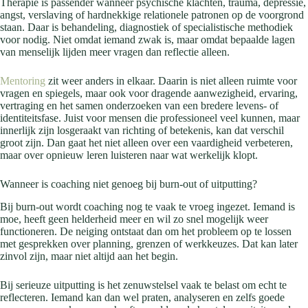
Therapie is passender wanneer psychische klachten, trauma, depressie,
angst, verslaving of hardnekkige relationele patronen op de voorgrond
staan. Daar is behandeling, diagnostiek of specialistische methodiek
voor nodig. Niet omdat iemand zwak is, maar omdat bepaalde lagen
van menselijk lijden meer vragen dan reflectie alleen.
Mentoring
zit weer anders in elkaar. Daarin is niet alleen ruimte voor
vragen en spiegels, maar ook voor dragende aanwezigheid, ervaring,
vertraging en het samen onderzoeken van een bredere levens- of
identiteitsfase. Juist voor mensen die professioneel veel kunnen, maar
innerlijk zijn losgeraakt van richting of betekenis, kan dat verschil
groot zijn. Dan gaat het niet alleen over een vaardigheid verbeteren,
maar over opnieuw leren luisteren naar wat werkelijk klopt.
Wanneer is coaching niet genoeg bij burn-out of uitputting?
Bij burn-out wordt coaching nog te vaak te vroeg ingezet. Iemand is
moe, heeft geen helderheid meer en wil zo snel mogelijk weer
functioneren. De neiging ontstaat dan om het probleem op te lossen
met gesprekken over planning, grenzen of werkkeuzes. Dat kan later
zinvol zijn, maar niet altijd aan het begin.
Bij serieuze uitputting is het zenuwstelsel vaak te belast om echt te
reflecteren. Iemand kan dan wel praten, analyseren en zelfs goede