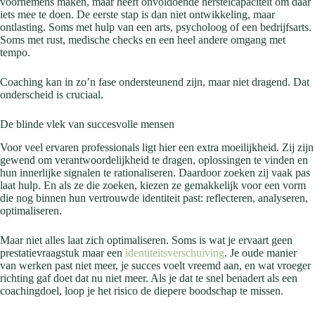
voornemens maken, maar heeft onvoldoende herstelcapaciteit om daar
iets mee te doen. De eerste stap is dan niet ontwikkeling, maar
ontlasting. Soms met hulp van een arts, psycholoog of een bedrijfsarts.
Soms met rust, medische checks en een heel andere omgang met
tempo.
Coaching kan in zo’n fase ondersteunend zijn, maar niet dragend. Dat
onderscheid is cruciaal.
De blinde vlek van succesvolle mensen
Voor veel ervaren professionals ligt hier een extra moeilijkheid. Zij zijn
gewend om verantwoordelijkheid te dragen, oplossingen te vinden en
hun innerlijke signalen te rationaliseren. Daardoor zoeken zij vaak pas
laat hulp. En als ze die zoeken, kiezen ze gemakkelijk voor een vorm
die nog binnen hun vertrouwde identiteit past: reflecteren, analyseren,
optimaliseren.
Maar niet alles laat zich optimaliseren. Soms is wat je ervaart geen
prestatievraagstuk maar een
identiteitsverschuiving
. Je oude manier
van werken past niet meer, je succes voelt vreemd aan, en wat vroeger
richting gaf doet dat nu niet meer. Als je dat te snel benadert als een
coachingdoel, loop je het risico de diepere boodschap te missen.