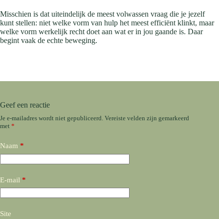
Misschien is dat uiteindelijk de meest volwassen vraag die je jezelf
kunt stellen: niet welke vorm van hulp het meest efficiënt klinkt, maar
welke vorm werkelijk recht doet aan wat er in jou gaande is. Daar
begint vaak de echte beweging.
Geef een reactie
Je e-mailadres wordt niet gepubliceerd.
Vereiste velden zijn gemarkeerd
met
*
Naam
*
E-mail
*
Site