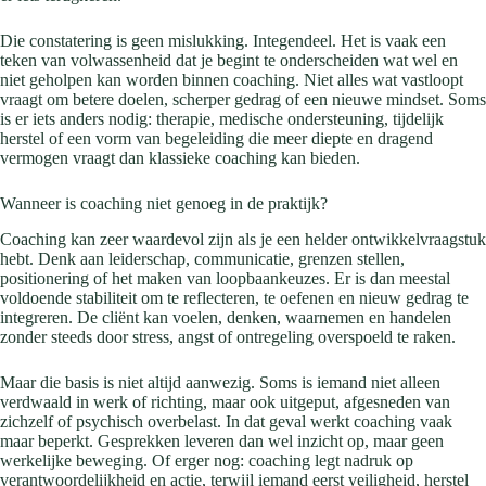
Die constatering is geen mislukking. Integendeel. Het is vaak een
teken van volwassenheid dat je begint te onderscheiden wat wel en
niet geholpen kan worden binnen coaching. Niet alles wat vastloopt
vraagt om betere doelen, scherper gedrag of een nieuwe mindset. Soms
is er iets anders nodig: therapie, medische ondersteuning, tijdelijk
herstel of een vorm van begeleiding die meer diepte en dragend
vermogen vraagt dan klassieke coaching kan bieden.
Wanneer is coaching niet genoeg in de praktijk?
Coaching kan zeer waardevol zijn als je een helder ontwikkelvraagstuk
hebt. Denk aan leiderschap, communicatie, grenzen stellen,
positionering of het maken van loopbaankeuzes. Er is dan meestal
voldoende stabiliteit om te reflecteren, te oefenen en nieuw gedrag te
integreren. De cliënt kan voelen, denken, waarnemen en handelen
zonder steeds door stress, angst of ontregeling overspoeld te raken.
Maar die basis is niet altijd aanwezig. Soms is iemand niet alleen
verdwaald in werk of richting, maar ook uitgeput, afgesneden van
zichzelf of psychisch overbelast. In dat geval werkt coaching vaak
maar beperkt. Gesprekken leveren dan wel inzicht op, maar geen
werkelijke beweging. Of erger nog: coaching legt nadruk op
verantwoordelijkheid en actie, terwijl iemand eerst veiligheid, herstel