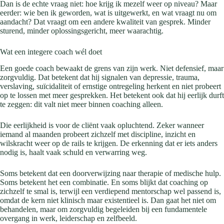
Dan is de echte vraag niet: hoe krijg ik mezelf weer op niveau? Maar
eerder: wie ben ik geworden, wat is uitgewerkt, en wat vraagt nu om
aandacht? Dat vraagt om een andere kwaliteit van gesprek. Minder
sturend, minder oplossingsgericht, meer waarachtig.
Wat een integere coach wél doet
Een goede coach bewaakt de grens van zijn werk. Niet defensief, maar
zorgvuldig. Dat betekent dat hij signalen van depressie, trauma,
verslaving, suïcidaliteit of ernstige ontregeling herkent en niet probeert
op te lossen met meer gesprekken. Het betekent ook dat hij eerlijk durft
te zeggen: dit valt niet meer binnen coaching alleen.
Die eerlijkheid is voor de cliënt vaak opluchtend. Zeker wanneer
iemand al maanden probeert zichzelf met discipline, inzicht en
wilskracht weer op de rails te krijgen. De erkenning dat er iets anders
nodig is, haalt vaak schuld en verwarring weg.
Soms betekent dat een doorverwijzing naar therapie of medische hulp.
Soms betekent het een combinatie. En soms blijkt dat coaching op
zichzelf te smal is, terwijl een verdiepend mentorschap wel passend is,
omdat de kern niet klinisch maar existentieel is. Dan gaat het niet om
behandelen, maar om zorgvuldig begeleiden bij een fundamentele
overgang in werk, leiderschap en zelfbeeld.