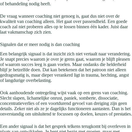
of behandeling nodig heeft.
De vraag wanneer coaching niet genoeg is, gaat dus niet over de
kwaliteit van coaching alleen. Het gaat over passendheid. Een goede
coach zal niet proberen alles op te lossen binnen één kader. Juist daar
laat vakmanschap zich zien.
Signalen dat er meer nodig is dan coaching
Een belangrijk signaal is dat inzicht zich niet vertaalt naar verandering.
Je snapt precies waarom je over je grens gaat, waarom je blijft pleasen
of waarom succes leeg is gaan voelen. Maar ondanks die helderheid
blijf je hetzelfde doen. Dat kan betekenen dat het patroon niet alleen
gedragsmatig is, maar dieper verankerd ligt in trauma, hechting, angst
of langdurige overbelasting.
Ook aanhoudende ontregeling wijst vaak op een grens van coaching.
Slecht slapen, lichamelijke onrust, paniek, somberte, dissociatie,
concentratieverlies of een voortdurend gevoel van dreiging zijn geen
details. Zeker niet als ze je dagelijks functioneren aantasten. Dan is het
onverstandig om uitsluitend te focussen op doelen, keuzes of prestaties.
Een ander signaal is dat het gesprek telkens terugkomt bij overleven in
plaats van ontwikkelen. Je bent niet bezig met groeien, maar met