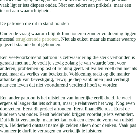
vaak ligt er iets diepers onder. Niet een tekort aan prikkels, maar een
tekort aan waarachtigheid.
De patronen die dit in stand houden
Onder de vraag waarom blijf ik functioneren zonder voldoening liggen
meestal
terugkerende patronen
. Niet als etiket, maar als manier waarop
je jezelf staande hebt gehouden.
Een veelvoorkomend patroon is zelfwaardering die sterk verbonden is
geraakt met nut. Je voelt je stevig zolang je van waarde bent voor
anderen, problemen oplost of richting geeft. Stilvallen voelt dan niet als
rust, maar als verlies van betekenis. Voldoening raakt op die manier
afhankelijk van bevestiging, terwijl je diep vanbinnen juist verlangt
naar een leven dat niet voortdurend verdiend hoeft te worden.
Een ander patroon is het uitstellen van innerlijke eerlijkheid. Je weet
ergens al langer dat iets schuurt, maar je relativeert het weg. Nog even
doorzetten. Eerst dit project afronden. Eerst financiële rust. Eerst de
kinderen wat ouder. Eerst helderheid krijgen voordat je iets verandert.
Dat klinkt verstandig, maar het kan ook een elegante vorm van uitstel
zijn. Helderheid ontstaat namelijk zelden alleen door denken. Vaak pas
wanneer je durft te vertragen en werkelijk te luisteren.