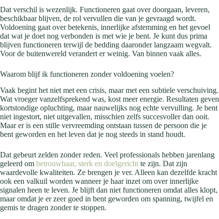
Dat verschil is wezenlijk. Functioneren gaat over doorgaan, leveren,
beschikbaar blijven, de rol vervullen die van je gevraagd wordt.
Voldoening gaat over betekenis, innerlijke afstemming en het gevoel
dat wat je doet nog verbonden is met wie je bent. Je kunt dus prima
blijven functioneren terwijl de bedding daaronder langzaam wegvalt.
Voor de buitenwereld verandert er weinig. Van binnen vaak alles.
Waarom blijf ik functioneren zonder voldoening voelen?
Vaak begint het niet met een crisis, maar met een subtiele verschuiving.
Wat vroeger vanzelfsprekend was, kost meer energie. Resultaten geven
kortstondige opluchting, maar nauwelijks nog echte vervulling. Je bent
niet ingestort, niet uitgevallen, misschien zelfs succesvoller dan ooit.
Maar er is een stille vervreemding ontstaan tussen de persoon die je
bent geworden en het leven dat je nog steeds in stand houdt.
Dat gebeurt zelden zonder reden. Veel professionals hebben jarenlang
geleerd om
betrouwbaar, sterk en doelgericht
te zijn. Dat zijn
waardevolle kwaliteiten. Ze brengen je ver. Alleen kan dezelfde kracht
ook een valkuil worden wanneer je haar inzet om over innerlijke
signalen heen te leven. Je blijft dan niet functioneren omdat alles klopt,
maar omdat je er zeer goed in bent geworden om spanning, twijfel en
gemis te dragen zonder te stoppen.