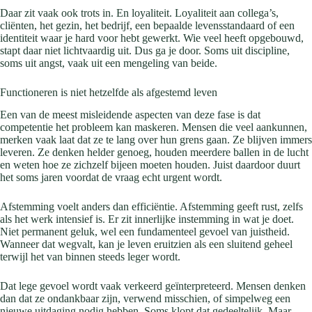
Daar zit vaak ook trots in. En loyaliteit. Loyaliteit aan collega’s,
cliënten, het gezin, het bedrijf, een bepaalde levensstandaard of een
identiteit waar je hard voor hebt gewerkt. Wie veel heeft opgebouwd,
stapt daar niet lichtvaardig uit. Dus ga je door. Soms uit discipline,
soms uit angst, vaak uit een mengeling van beide.
Functioneren is niet hetzelfde als afgestemd leven
Een van de meest misleidende aspecten van deze fase is dat
competentie het probleem kan maskeren. Mensen die veel aankunnen,
merken vaak laat dat ze te lang over hun grens gaan. Ze blijven immers
leveren. Ze denken helder genoeg, houden meerdere ballen in de lucht
en weten hoe ze zichzelf bijeen moeten houden. Juist daardoor duurt
het soms jaren voordat de vraag echt urgent wordt.
Afstemming voelt anders dan efficiëntie. Afstemming geeft rust, zelfs
als het werk intensief is. Er zit innerlijke instemming in wat je doet.
Niet permanent geluk, wel een fundamenteel gevoel van juistheid.
Wanneer dat wegvalt, kan je leven eruitzien als een sluitend geheel
terwijl het van binnen steeds leger wordt.
Dat lege gevoel wordt vaak verkeerd geïnterpreteerd. Mensen denken
dan dat ze ondankbaar zijn, verwend misschien, of simpelweg een
nieuwe uitdaging nodig hebben. Soms klopt dat gedeeltelijk. Maar