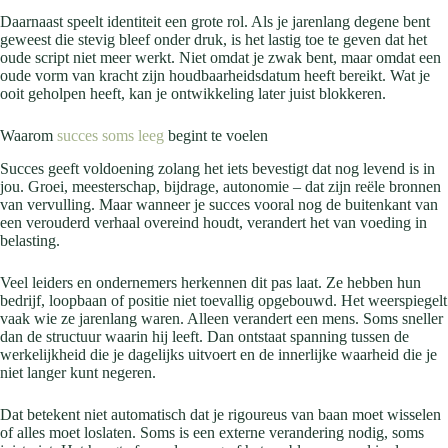
Daarnaast speelt identiteit een grote rol. Als je jarenlang degene bent
geweest die stevig bleef onder druk, is het lastig toe te geven dat het
oude script niet meer werkt. Niet omdat je zwak bent, maar omdat een
oude vorm van kracht zijn houdbaarheidsdatum heeft bereikt. Wat je
ooit geholpen heeft, kan je ontwikkeling later juist blokkeren.
Waarom
succes soms leeg
begint te voelen
Succes geeft voldoening zolang het iets bevestigt dat nog levend is in
jou. Groei, meesterschap, bijdrage, autonomie – dat zijn reële bronnen
van vervulling. Maar wanneer je succes vooral nog de buitenkant van
een verouderd verhaal overeind houdt, verandert het van voeding in
belasting.
Veel leiders en ondernemers herkennen dit pas laat. Ze hebben hun
bedrijf, loopbaan of positie niet toevallig opgebouwd. Het weerspiegelt
vaak wie ze jarenlang waren. Alleen verandert een mens. Soms sneller
dan de structuur waarin hij leeft. Dan ontstaat spanning tussen de
werkelijkheid die je dagelijks uitvoert en de innerlijke waarheid die je
niet langer kunt negeren.
Dat betekent niet automatisch dat je rigoureus van baan moet wisselen
of alles moet loslaten. Soms is een externe verandering nodig, soms