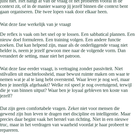
juist niet. Het hangt af van de vraag of het probleem vooral in de
context zit, of in de manier waarop jij jezelf binnen die context bent
gaan organiseren. Die twee lopen vaak door elkaar heen.
Wat deze fase werkelijk van je vraagt
De reflex is vaak om het snel op te lossen. Een sabbatical plannen. Een
nieuw doel formuleren. Een training volgen. Een andere functie
zoeken. Dat kan helpend zijn, maar als de onderliggende vraag niet
helder is, neem je jezelf gewoon mee naar de volgende vorm. Dan
verandert de setting, maar niet het patroon.
Wat deze fase eerder vraagt, is vertraging zonder passiviteit. Niet
stilvallen uit machteloosheid, maar bewust ruimte maken om waar te
nemen wat je al te lang hebt overstemd. Waar lever je nog wel, maar
ben je innerlijk afgehaakt? Welke rol speel je nog overtuigend, terwijl
die je van binnen uitput? Waar ben je loyaal gebleven ten koste van
jezelf?
Dat zijn geen comfortabele vragen. Zeker niet voor mensen die
gewend zijn hun leven te dragen met discipline en intelligentie. Maar
precies daar begint vaak het herstel van richting. Niet in een nieuwe
truc, maar in het verdragen van waarheid voordat je haar probeert te
repareren.