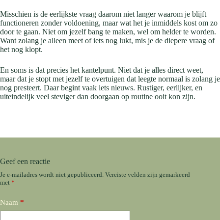
Misschien is de eerlijkste vraag daarom niet langer waarom je blijft
functioneren zonder voldoening, maar wat het je inmiddels kost om zo
door te gaan. Niet om jezelf bang te maken, wel om helder te worden.
Want zolang je alleen meet of iets nog lukt, mis je de diepere vraag of
het nog klopt.
En soms is dat precies het kantelpunt. Niet dat je alles direct weet,
maar dat je stopt met jezelf te overtuigen dat leegte normaal is zolang je
nog presteert. Daar begint vaak iets nieuws. Rustiger, eerlijker, en
uiteindelijk veel steviger dan doorgaan op routine ooit kon zijn.
Geef een reactie
Je e-mailadres wordt niet gepubliceerd.
Vereiste velden zijn gemarkeerd
met
*
Naam
*