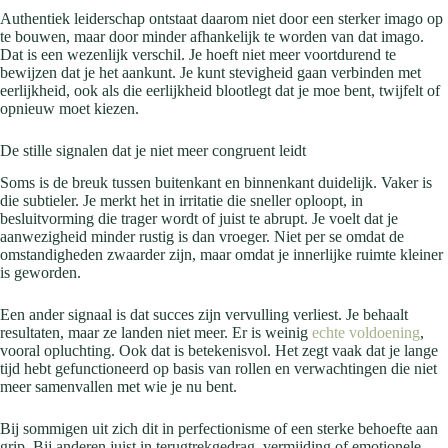
Authentiek leiderschap ontstaat daarom niet door een sterker imago op
te bouwen, maar door minder afhankelijk te worden van dat imago.
Dat is een wezenlijk verschil. Je hoeft niet meer voortdurend te
bewijzen dat je het aankunt. Je kunt stevigheid gaan verbinden met
eerlijkheid, ook als die eerlijkheid blootlegt dat je moe bent, twijfelt of
opnieuw moet kiezen.
De stille signalen dat je niet meer congruent leidt
Soms is de breuk tussen buitenkant en binnenkant duidelijk. Vaker is
die subtieler. Je merkt het in irritatie die sneller oploopt, in
besluitvorming die trager wordt of juist te abrupt. Je voelt dat je
aanwezigheid minder rustig is dan vroeger. Niet per se omdat de
omstandigheden zwaarder zijn, maar omdat je innerlijke ruimte kleiner
is geworden.
Een ander signaal is dat succes zijn vervulling verliest. Je behaalt
resultaten, maar ze landen niet meer. Er is weinig
echte voldoening
,
vooral opluchting. Ook dat is betekenisvol. Het zegt vaak dat je lange
tijd hebt gefunctioneerd op basis van rollen en verwachtingen die niet
meer samenvallen met wie je nu bent.
Bij sommigen uit zich dit in perfectionisme of een sterke behoefte aan
grip. Bij anderen juist in terugtrekgedrag, vermijding of emotionele