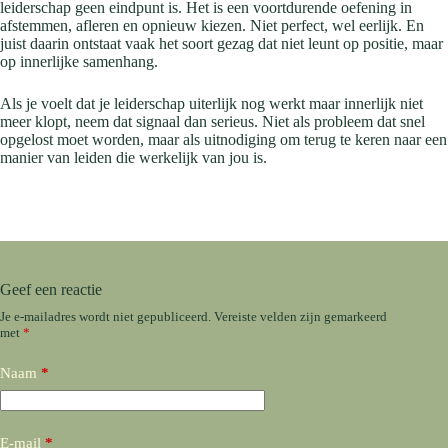
leiderschap geen eindpunt is. Het is een voortdurende oefening in
afstemmen, afleren en opnieuw kiezen. Niet perfect, wel eerlijk. En
juist daarin ontstaat vaak het soort gezag dat niet leunt op positie, maar
op innerlijke samenhang.
Als je voelt dat je leiderschap uiterlijk nog werkt maar innerlijk niet
meer klopt, neem dat signaal dan serieus. Niet als probleem dat snel
opgelost moet worden, maar als uitnodiging om terug te keren naar een
manier van leiden die werkelijk van jou is.
Geef een reactie
Je e-mailadres wordt niet gepubliceerd.
Vereiste velden zijn gemarkeerd
met
*
Naam
*
E-mail
*