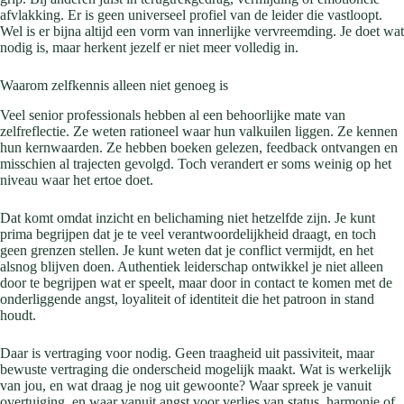
afvlakking. Er is geen universeel profiel van de leider die vastloopt.
Wel is er bijna altijd een vorm van innerlijke vervreemding. Je doet wat
nodig is, maar herkent jezelf er niet meer volledig in.
Waarom zelfkennis alleen niet genoeg is
Veel senior professionals hebben al een behoorlijke mate van
zelfreflectie. Ze weten rationeel waar hun valkuilen liggen. Ze kennen
hun kernwaarden. Ze hebben boeken gelezen, feedback ontvangen en
misschien al trajecten gevolgd. Toch verandert er soms weinig op het
niveau waar het ertoe doet.
Dat komt omdat inzicht en belichaming niet hetzelfde zijn. Je kunt
prima begrijpen dat je te veel verantwoordelijkheid draagt, en toch
geen grenzen stellen. Je kunt weten dat je conflict vermijdt, en het
alsnog blijven doen. Authentiek leiderschap ontwikkel je niet alleen
door te begrijpen wat er speelt, maar door in contact te komen met de
onderliggende angst, loyaliteit of identiteit die het patroon in stand
houdt.
Daar is vertraging voor nodig. Geen traagheid uit passiviteit, maar
bewuste vertraging die onderscheid mogelijk maakt. Wat is werkelijk
van jou, en wat draag je nog uit gewoonte? Waar spreek je vanuit
overtuiging, en waar vanuit angst voor verlies van status, harmonie of