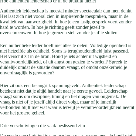
Hoe authentiek leiderschap er in de praktijk uitziet
Authentiek leiderschap is meestal minder spectaculair dan men denkt.
Het laat zich niet vooral zien in inspirerende toespraken, maar in de
kwaliteit van aanwezigheid. In hoe je een lastig gesprek voert zonder
hard te worden. In hoe je richting geeft zonder jezelf te
overschreeuwen. In hoe je grenzen stelt zonder je af te sluiten.
Een authentieke leider hoeft niet alles te delen. Volledige openheid is
niet hetzelfde als echtheid. Soms is terughoudendheid juist passend.
Het verschil zit in de bron. Houd je iets achter uit wijsheid en
verantwoordelijkheid, of uit angst om gezien te worden? Spreek je
duidelijk omdat de situatie daarom vraagt, of omdat onzekerheid je
onverdraaglijk is geworden?
Hier zit ook een belangrijk spanningsveld. Authentiek leiderschap
betekent niet dat je altijd handelt naar je eerste gevoel. Leiderschap
vraagt soms om discipline, timing en het dragen van ongemak. De
vraag is niet of je jezelf altijd direct volgt, maar of je innerlijk
verbonden blijft met wat waar is terwijl je verantwoordelijkheid neemt
voor het grotere geheel.
Drie verschuivingen die vaak beslissend zijn
De eerste verschuiving is van reageren naar waarnemen. Je hoeft niet