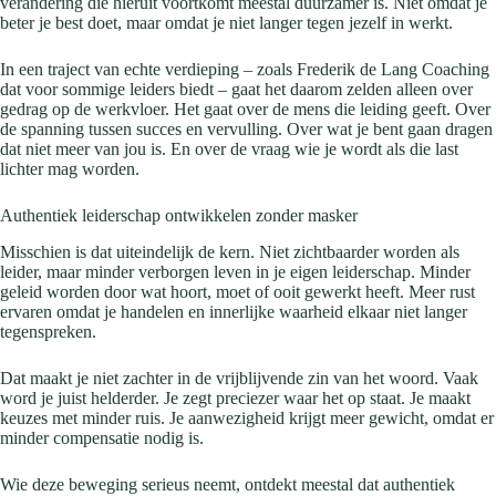
verandering die hieruit voortkomt meestal duurzamer is. Niet omdat je
beter je best doet, maar omdat je niet langer tegen jezelf in werkt.
In een traject van echte verdieping – zoals Frederik de Lang Coaching
dat voor sommige leiders biedt – gaat het daarom zelden alleen over
gedrag op de werkvloer. Het gaat over de mens die leiding geeft. Over
de spanning tussen succes en vervulling. Over wat je bent gaan dragen
dat niet meer van jou is. En over de vraag wie je wordt als die last
lichter mag worden.
Authentiek leiderschap ontwikkelen zonder masker
Misschien is dat uiteindelijk de kern. Niet zichtbaarder worden als
leider, maar minder verborgen leven in je eigen leiderschap. Minder
geleid worden door wat hoort, moet of ooit gewerkt heeft. Meer rust
ervaren omdat je handelen en innerlijke waarheid elkaar niet langer
tegenspreken.
Dat maakt je niet zachter in de vrijblijvende zin van het woord. Vaak
word je juist helderder. Je zegt preciezer waar het op staat. Je maakt
keuzes met minder ruis. Je aanwezigheid krijgt meer gewicht, omdat er
minder compensatie nodig is.
Wie deze beweging serieus neemt, ontdekt meestal dat authentiek