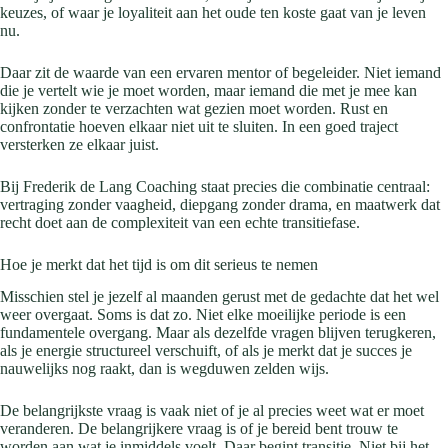
keuzes, of waar je loyaliteit aan het oude ten koste gaat van je leven
nu.
Daar zit de waarde van een ervaren mentor of begeleider. Niet iemand
die je vertelt wie je moet worden, maar iemand die met je mee kan
kijken zonder te verzachten wat gezien moet worden. Rust en
confrontatie hoeven elkaar niet uit te sluiten. In een goed traject
versterken ze elkaar juist.
Bij Frederik de Lang Coaching staat precies die combinatie centraal:
vertraging zonder vaagheid, diepgang zonder drama, en maatwerk dat
recht doet aan de complexiteit van een echte transitiefase.
Hoe je merkt dat het tijd is om dit serieus te nemen
Misschien stel je jezelf al maanden gerust met de gedachte dat het wel
weer overgaat. Soms is dat zo. Niet elke moeilijke periode is een
fundamentele overgang. Maar als dezelfde vragen blijven terugkeren,
als je energie structureel verschuift, of als je merkt dat je succes je
nauwelijks nog raakt, dan is wegduwen zelden wijs.
De belangrijkste vraag is vaak niet of je al precies weet wat er moet
veranderen. De belangrijkere vraag is of je bereid bent trouw te
worden aan wat je inmiddels voelt. Daar begint transitie. Niet bij het