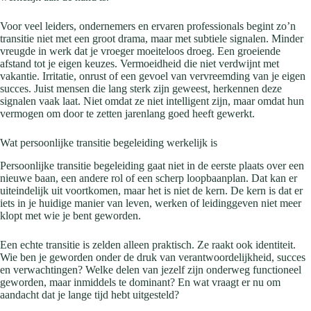
Voor veel leiders, ondernemers en ervaren professionals begint zo’n
transitie niet met een groot drama, maar met subtiele signalen. Minder
vreugde in werk dat je vroeger moeiteloos droeg. Een groeiende
afstand tot je eigen keuzes. Vermoeidheid die niet verdwijnt met
vakantie. Irritatie, onrust of een gevoel van vervreemding van je eigen
succes. Juist mensen die lang sterk zijn geweest, herkennen deze
signalen vaak laat. Niet omdat ze niet intelligent zijn, maar omdat hun
vermogen om door te zetten jarenlang goed heeft gewerkt.
Wat persoonlijke transitie begeleiding werkelijk is
Persoonlijke transitie begeleiding gaat niet in de eerste plaats over een
nieuwe baan, een andere rol of een scherp loopbaanplan. Dat kan er
uiteindelijk uit voortkomen, maar het is niet de kern. De kern is dat er
iets in je huidige manier van leven, werken of leidinggeven niet meer
klopt met wie je bent geworden.
Een echte transitie is zelden alleen praktisch. Ze raakt ook identiteit.
Wie ben je geworden onder de druk van verantwoordelijkheid, succes
en verwachtingen? Welke delen van jezelf zijn onderweg functioneel
geworden, maar inmiddels te dominant? En wat vraagt er nu om
aandacht dat je lange tijd hebt uitgesteld?