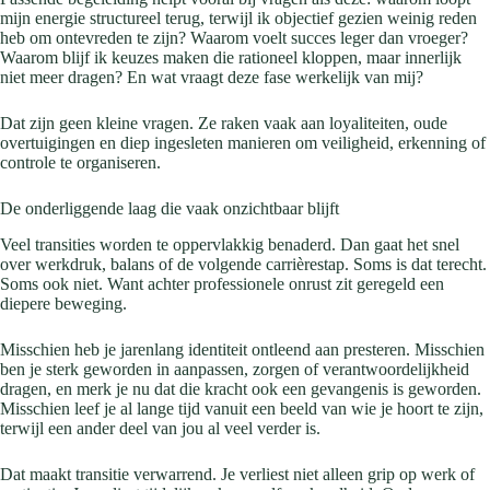
mijn energie structureel terug, terwijl ik objectief gezien weinig reden
heb om ontevreden te zijn? Waarom voelt succes leger dan vroeger?
Waarom blijf ik keuzes maken die rationeel kloppen, maar innerlijk
niet meer dragen? En wat vraagt deze fase werkelijk van mij?
Dat zijn geen kleine vragen. Ze raken vaak aan loyaliteiten, oude
overtuigingen en diep ingesleten manieren om veiligheid, erkenning of
controle te organiseren.
De onderliggende laag die vaak onzichtbaar blijft
Veel transities worden te oppervlakkig benaderd. Dan gaat het snel
over werkdruk, balans of de volgende carrièrestap. Soms is dat terecht.
Soms ook niet. Want achter professionele onrust zit geregeld een
diepere beweging.
Misschien heb je jarenlang identiteit ontleend aan presteren. Misschien
ben je sterk geworden in aanpassen, zorgen of verantwoordelijkheid
dragen, en merk je nu dat die kracht ook een gevangenis is geworden.
Misschien leef je al lange tijd vanuit een beeld van wie je hoort te zijn,
terwijl een ander deel van jou al veel verder is.
Dat maakt transitie verwarrend. Je verliest niet alleen grip op werk of