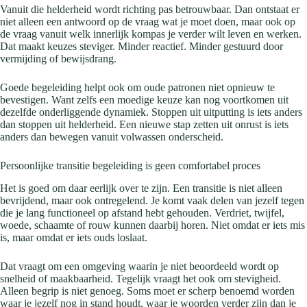
Vanuit die helderheid wordt richting pas betrouwbaar. Dan ontstaat er
niet alleen een antwoord op de vraag wat je moet doen, maar ook op
de vraag vanuit welk innerlijk kompas je verder wilt leven en werken.
Dat maakt keuzes steviger. Minder reactief. Minder gestuurd door
vermijding of bewijsdrang.
Goede begeleiding helpt ook om oude patronen niet opnieuw te
bevestigen. Want zelfs een moedige keuze kan nog voortkomen uit
dezelfde onderliggende dynamiek. Stoppen uit uitputting is iets anders
dan stoppen uit helderheid. Een nieuwe stap zetten uit onrust is iets
anders dan bewegen vanuit volwassen onderscheid.
Persoonlijke transitie begeleiding is geen comfortabel proces
Het is goed om daar eerlijk over te zijn. Een transitie is niet alleen
bevrijdend, maar ook ontregelend. Je komt vaak delen van jezelf tegen
die je lang functioneel op afstand hebt gehouden. Verdriet, twijfel,
woede, schaamte of rouw kunnen daarbij horen. Niet omdat er iets mis
is, maar omdat er iets ouds loslaat.
Dat vraagt om een omgeving waarin je niet beoordeeld wordt op
snelheid of maakbaarheid. Tegelijk vraagt het ook om stevigheid.
Alleen begrip is niet genoeg. Soms moet er scherp benoemd worden
waar je jezelf nog in stand houdt, waar je woorden verder zijn dan je