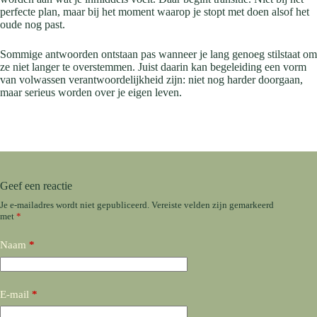
perfecte plan, maar bij het moment waarop je stopt met doen alsof het
oude nog past.
Sommige antwoorden ontstaan pas wanneer je lang genoeg stilstaat om
ze niet langer te overstemmen. Juist daarin kan begeleiding een vorm
van volwassen verantwoordelijkheid zijn: niet nog harder doorgaan,
maar serieus worden over je eigen leven.
Geef een reactie
Je e-mailadres wordt niet gepubliceerd.
Vereiste velden zijn gemarkeerd
met
*
Naam
*
E-mail
*