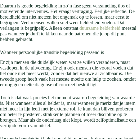
Daarom is goede begeleiding in zo’n fase geen verzameling tips of
motiverende interventies. Het vraagt vertraging. Eerlijke reflectie. De
bereidheid om niet meteen het ongemak op te lossen, maar eerst te
begrijpen. Veel mensen willen snel weer helderheid voelen. Dat
verlangen is begrijpelijk. Alleen ontstaat
duurzame helderheid
meestal
pas wanneer je durft te kijken naar de patronen die je op dit punt
hebben gebracht.
Wanneer persoonlijke transitie begeleiding passend is
Er zijn mensen die duidelijk weten wat ze willen veranderen, maar
vastlopen in de uitvoering. Er zijn ook mensen die vooral voelen dat
het oude niet meer werkt, zonder dat het nieuwe al zichtbaar is. Die
tweede groep heeft vaak het meeste moeite om hulp te zoeken, omdat
er nog geen nette diagnose of concreet besluit ligt.
Toch is dat vaak precies het moment waarop begeleiding van waarde
is. Niet wanneer alles al helder is, maar wanneer je merkt dat je intern
niet meer in lijn leeft met je externe rol. Je kunt dan blijven proberen
om beter te presteren, strakker te plannen of meer discipline op te
brengen. Maar als de onderlaag niet klopt, wordt zelfoptimalisatie een
verfijnde vorm van uitstel.
Passende begeleiding helpt vooral bij vragen als deze: waarom loopt