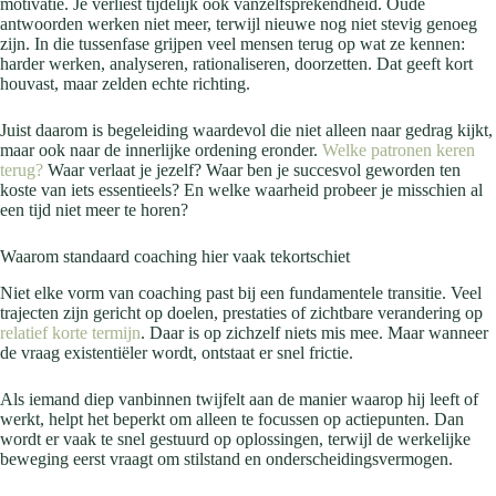
motivatie. Je verliest tijdelijk ook vanzelfsprekendheid. Oude
antwoorden werken niet meer, terwijl nieuwe nog niet stevig genoeg
zijn. In die tussenfase grijpen veel mensen terug op wat ze kennen:
harder werken, analyseren, rationaliseren, doorzetten. Dat geeft kort
houvast, maar zelden echte richting.
Juist daarom is begeleiding waardevol die niet alleen naar gedrag kijkt,
maar ook naar de innerlijke ordening eronder.
Welke patronen keren
terug?
Waar verlaat je jezelf? Waar ben je succesvol geworden ten
koste van iets essentieels? En welke waarheid probeer je misschien al
een tijd niet meer te horen?
Waarom standaard coaching hier vaak tekortschiet
Niet elke vorm van coaching past bij een fundamentele transitie. Veel
trajecten zijn gericht op doelen, prestaties of zichtbare verandering op
relatief korte termijn
. Daar is op zichzelf niets mis mee. Maar wanneer
de vraag existentiëler wordt, ontstaat er snel frictie.
Als iemand diep vanbinnen twijfelt aan de manier waarop hij leeft of
werkt, helpt het beperkt om alleen te focussen op actiepunten. Dan
wordt er vaak te snel gestuurd op oplossingen, terwijl de werkelijke
beweging eerst vraagt om stilstand en onderscheidingsvermogen.