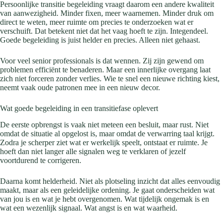
Persoonlijke transitie begeleiding vraagt daarom een andere kwaliteit
van aanwezigheid. Minder fixen, meer waarnemen. Minder druk om
direct te weten, meer ruimte om precies te onderzoeken wat er
verschuift. Dat betekent niet dat het vaag hoeft te zijn. Integendeel.
Goede begeleiding is juist helder en precies. Alleen niet gehaast.
Voor veel senior professionals is dat wennen. Zij zijn gewend om
problemen efficiënt te benaderen. Maar een innerlijke overgang laat
zich niet forceren zonder verlies. Wie te snel een nieuwe richting kiest,
neemt vaak oude patronen mee in een nieuw decor.
Wat goede begeleiding in een transitiefase oplevert
De eerste opbrengst is vaak niet meteen een besluit, maar rust. Niet
omdat de situatie al opgelost is, maar omdat de verwarring taal krijgt.
Zodra je scherper ziet wat er werkelijk speelt, ontstaat er ruimte. Je
hoeft dan niet langer alle signalen weg te verklaren of jezelf
voortdurend te corrigeren.
Daarna komt helderheid. Niet als plotseling inzicht dat alles eenvoudig
maakt, maar als een geleidelijke ordening. Je gaat onderscheiden wat
van jou is en wat je hebt overgenomen. Wat tijdelijk ongemak is en
wat een wezenlijk signaal. Wat angst is en wat waarheid.