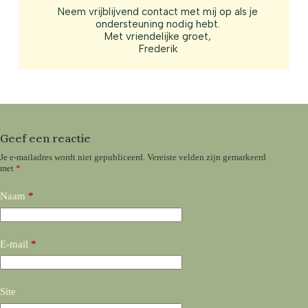
Neem vrijblijvend contact met mij op als je
ondersteuning nodig hebt.
Met vriendelijke groet,
Frederik
Geef een reactie
Je e-mailadres wordt niet gepubliceerd.
Vereiste velden zijn gemarkeerd
met
*
Naam
*
E-mail
*
Site