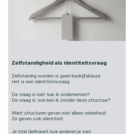
𝗭𝗲𝗹𝗳𝘀𝘁𝗮𝗻𝗱𝗶𝗴𝗵𝗲𝗶𝗱 𝗮𝗹𝘀 𝗶𝗱𝗲𝗻𝘁𝗶𝘁𝗲𝗶𝘁𝘀𝘃𝗿𝗮𝗮𝗴
Zelfstandig worden is geen bedrijfskeuze.
Het is een identiteitsvraag.
De vraag is niet: kan ik ondernemen?
De vraag is: wie ben ik zonder deze structuur?
Want structuren geven niet alleen zekerheid.
Ze geven ook identiteit.
Je titel definieert hoe anderen je zien.