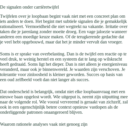
De signalen onder carrièretwijfel
Twijfelen over je loopbaan begint vaak niet met een concreet plan om
iets anders te doen. Het begint met subtiele signalen die je gemakkelijk
rationaliseert. Vermoeidheid die niet wegtrekt na vakantie. Irritatie over
taken die je jarenlang zonder moeite droeg. Een vage jaloezie wanneer
anderen een moedige keuze maken. Of de terugkerende gedachte dat
je veel hebt opgebouwd, maar dat het je minder vervult dan vroeger.
Soms is er sprake van overbelasting. Dan is de twijfel een reactie op te
veel druk, te weinig herstel en een systeem dat te lang op wilskracht
heeft gedraaid. Soms ligt het dieper. Dan is niet alleen je energieniveau
veranderd, maar ook je binnenwereld. Je waarden zijn verschoven. Je
tolerantie voor zinloosheid is kleiner geworden. Succes op basis van
een oud zelfbeeld voelt dan niet langer als succes.
Dat onderscheid is belangrijk, omdat niet elke loopbaanvraag met een
nieuwe baan opgelost wordt. Wie uitgeput is, neemt zijn uitputting mee
naar de volgende rol. Wie vooral vervreemd is geraakt van zichzelf, zal
ook in een ogenschijnlijk betere context opnieuw vastlopen als de
onderliggende patronen onaangeroerd blijven.
Waarom rationele analyses vaak niet genoeg zijn