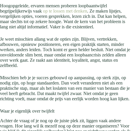
Hoogopgeleide, ervaren mensen proberen loopbaantwijfel
begrijpelijkerwijs vaak
op te lossen met denken
. Ze maken lijstjes,
vergelijken opties, voeren gesprekken, lezen zich in. Dat kan helpen,
maar slechts tot op zekere hoogte. Want de kern van het probleem is
lang niet altijd informatief. Vaker is die existentieel.
Je weet misschien allang wat de opties zijn. Blijven, vertrekken,
afbouwen, opnieuw positioneren, een eigen praktijk starten, minder
werken, anders leiden. Toch komt er geen helder besluit. Niet omdat je
onvoldoende slim bent, maar omdat een loopbaancrisis zelden alleen
over werk gaat. Ze raakt aan identiteit, loyaliteit, angst, status en
zelfbeeld.
Misschien heb je je succes gebouwd op aanpassing, op sterk zijn, op
nodig zijn, op hoge standaarden. Dan voelt veranderen niet als een
praktische stap, maar als het loslaten van een manier van bestaan die je
veel heeft gebracht. Dat maakt twijfel zwaar. Niet omdat je geen
richting voelt, maar omdat de prijs van eerlijk worden hoog kan lijken.
Waar je eigenlijk over twijfelt
Achter de vraag of je nog op de juiste plek zit, liggen vaak andere
vragen. Hoe lang wil ik mezelf nog op deze manier organiseren? Voor