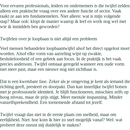
Voor ervaren professionals, leiders en ondernemers is die twijfel zelden
alleen een praktische vraag over een andere functie of sector. Vaak
raakt ze aan iets fundamentelers. Niet alleen: wat is mijn volgende
stap? Maar ook: klopt de manier waarop ik leef en werk nog wel met
wie ik inmiddels ben geworden?
Twijfelen over je loopbaan is niet altijd een probleem
Veel mensen behandelen loopbaantwijfel alsof het direct opgelost moet
worden. Alsof elke vorm van aarzeling wijst op zwakte,
besluiteloosheid of een gebrek aan focus. In de praktijk is het vaak
precies andersom. Twijfel ontstaat geregeld wanneer een oude vorm
niet meer past, maar een nieuwe nog niet zichtbaar is.
Dat is een kwetsbare fase. Zeker als je omgeving je kent als iemand die
richting geeft, presteert en doorpakt. Dan kan innerlijke twijfel botsen
met je professionele identiteit. Je blijft functioneren, misschien zelfs op
hoog niveau, maar de prijs stijgt. Meer mentale inspanning. Minder
vanzelfsprekendheid. Een toenemende afstand tot jezelf.
Twijfel vraagt dan niet in de eerste plaats om snelheid, maar om
eerlijkheid. Niet: hoe kom ik hier zo snel mogelijk vanaf? Wel: wat
probeert deze onrust mij duidelijk te maken?