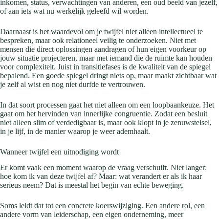
inkomen, status, verwachtingen van anderen, een oud beeld van jezelf,
of aan iets wat nu werkelijk geleefd wil worden.
Daarnaast is het waardevol om je twijfel niet alleen intellectueel te
bespreken, maar ook relationeel veilig te onderzoeken. Niet met
mensen die direct oplossingen aandragen of hun eigen voorkeur op
jouw situatie projecteren, maar met iemand die de ruimte kan houden
voor complexiteit. Juist in transitiefases is de kwaliteit van de spiegel
bepalend. Een goede spiegel dringt niets op, maar maakt zichtbaar wat
je zelf al wist en nog niet durfde te vertrouwen.
In dat soort processen gaat het niet alleen om een loopbaankeuze. Het
gaat om het hervinden van innerlijke congruentie. Zodat een besluit
niet alleen slim of verdedigbaar is, maar ook klopt in je zenuwstelsel,
in je lijf, in de manier waarop je weer ademhaalt.
Wanneer twijfel een uitnodiging wordt
Er komt vaak een moment waarop de vraag verschuift. Niet langer:
hoe kom ik van deze twijfel af? Maar: wat verandert er als ik haar
serieus neem? Dat is meestal het begin van echte beweging.
Soms leidt dat tot een concrete koerswijziging. Een andere rol, een
andere vorm van leiderschap, een eigen onderneming, meer