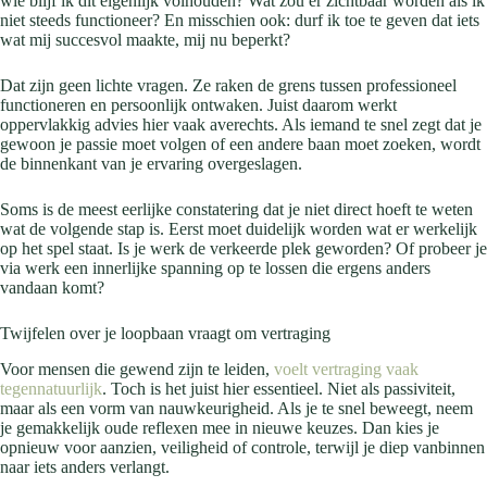
wie blijf ik dit eigenlijk volhouden? Wat zou er zichtbaar worden als ik
niet steeds functioneer? En misschien ook: durf ik toe te geven dat iets
wat mij succesvol maakte, mij nu beperkt?
Dat zijn geen lichte vragen. Ze raken de grens tussen professioneel
functioneren en persoonlijk ontwaken. Juist daarom werkt
oppervlakkig advies hier vaak averechts. Als iemand te snel zegt dat je
gewoon je passie moet volgen of een andere baan moet zoeken, wordt
de binnenkant van je ervaring overgeslagen.
Soms is de meest eerlijke constatering dat je niet direct hoeft te weten
wat de volgende stap is. Eerst moet duidelijk worden wat er werkelijk
op het spel staat. Is je werk de verkeerde plek geworden? Of probeer je
via werk een innerlijke spanning op te lossen die ergens anders
vandaan komt?
Twijfelen over je loopbaan vraagt om vertraging
Voor mensen die gewend zijn te leiden,
voelt vertraging vaak
tegennatuurlijk
. Toch is het juist hier essentieel. Niet als passiviteit,
maar als een vorm van nauwkeurigheid. Als je te snel beweegt, neem
je gemakkelijk oude reflexen mee in nieuwe keuzes. Dan kies je
opnieuw voor aanzien, veiligheid of controle, terwijl je diep vanbinnen
naar iets anders verlangt.