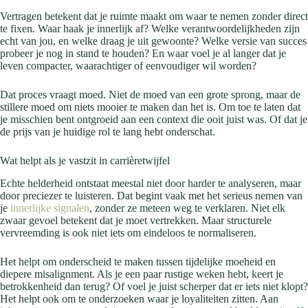
Vertragen betekent dat je ruimte maakt om waar te nemen zonder direct
te fixen. Waar haak je innerlijk af? Welke verantwoordelijkheden zijn
echt van jou, en welke draag je uit gewoonte? Welke versie van succes
probeer je nog in stand te houden? En waar voel je al langer dat je
leven compacter, waarachtiger of eenvoudiger wil worden?
Dat proces vraagt moed. Niet de moed van een grote sprong, maar de
stillere moed om niets mooier te maken dan het is. Om toe te laten dat
je misschien bent ontgroeid aan een context die ooit juist was. Of dat je
de prijs van je huidige rol te lang hebt onderschat.
Wat helpt als je vastzit in carrièretwijfel
Echte helderheid ontstaat meestal niet door harder te analyseren, maar
door preciezer te luisteren. Dat begint vaak met het serieus nemen van
je
innerlijke signalen
, zonder ze meteen weg te verklaren. Niet elk
zwaar gevoel betekent dat je moet vertrekken. Maar structurele
vervreemding is ook niet iets om eindeloos te normaliseren.
Het helpt om onderscheid te maken tussen tijdelijke moeheid en
diepere misalignment. Als je een paar rustige weken hebt, keert je
betrokkenheid dan terug? Of voel je juist scherper dat er iets niet klopt?
Het helpt ook om te onderzoeken waar je loyaliteiten zitten. Aan