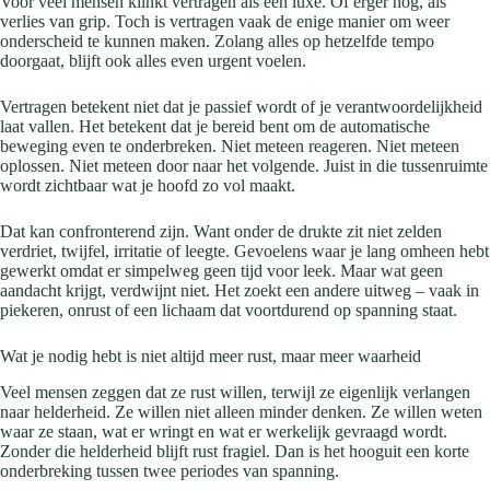
Voor veel mensen klinkt vertragen als een luxe. Of erger nog, als
verlies van grip. Toch is vertragen vaak de enige manier om weer
onderscheid te kunnen maken. Zolang alles op hetzelfde tempo
doorgaat, blijft ook alles even urgent voelen.
Vertragen betekent niet dat je passief wordt of je verantwoordelijkheid
laat vallen. Het betekent dat je bereid bent om de automatische
beweging even te onderbreken. Niet meteen reageren. Niet meteen
oplossen. Niet meteen door naar het volgende. Juist in die tussenruimte
wordt zichtbaar wat je hoofd zo vol maakt.
Dat kan confronterend zijn. Want onder de drukte zit niet zelden
verdriet, twijfel, irritatie of leegte. Gevoelens waar je lang omheen hebt
gewerkt omdat er simpelweg geen tijd voor leek. Maar wat geen
aandacht krijgt, verdwijnt niet. Het zoekt een andere uitweg – vaak in
piekeren, onrust of een lichaam dat voortdurend op spanning staat.
Wat je nodig hebt is niet altijd meer rust, maar meer waarheid
Veel mensen zeggen dat ze rust willen, terwijl ze eigenlijk verlangen
naar helderheid. Ze willen niet alleen minder denken. Ze willen weten
waar ze staan, wat er wringt en wat er werkelijk gevraagd wordt.
Zonder die helderheid blijft rust fragiel. Dan is het hooguit een korte
onderbreking tussen twee periodes van spanning.