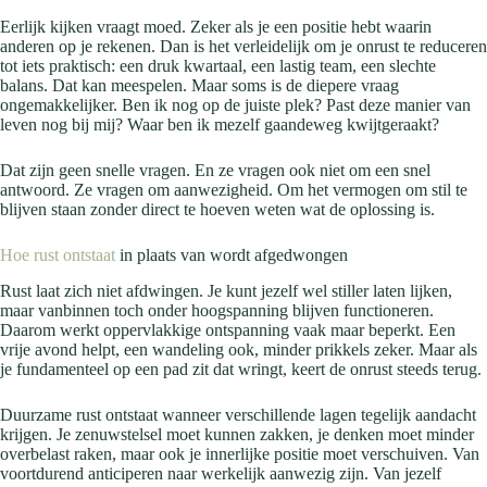
Eerlijk kijken vraagt moed. Zeker als je een positie hebt waarin
anderen op je rekenen. Dan is het verleidelijk om je onrust te reduceren
tot iets praktisch: een druk kwartaal, een lastig team, een slechte
balans. Dat kan meespelen. Maar soms is de diepere vraag
ongemakkelijker. Ben ik nog op de juiste plek? Past deze manier van
leven nog bij mij? Waar ben ik mezelf gaandeweg kwijtgeraakt?
Dat zijn geen snelle vragen. En ze vragen ook niet om een snel
antwoord. Ze vragen om aanwezigheid. Om het vermogen om stil te
blijven staan zonder direct te hoeven weten wat de oplossing is.
Hoe rust ontstaat
in plaats van wordt afgedwongen
Rust laat zich niet afdwingen. Je kunt jezelf wel stiller laten lijken,
maar vanbinnen toch onder hoogspanning blijven functioneren.
Daarom werkt oppervlakkige ontspanning vaak maar beperkt. Een
vrije avond helpt, een wandeling ook, minder prikkels zeker. Maar als
je fundamenteel op een pad zit dat wringt, keert de onrust steeds terug.
Duurzame rust ontstaat wanneer verschillende lagen tegelijk aandacht
krijgen. Je zenuwstelsel moet kunnen zakken, je denken moet minder
overbelast raken, maar ook je innerlijke positie moet verschuiven. Van
voortdurend anticiperen naar werkelijk aanwezig zijn. Van jezelf