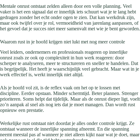
Mentale onrust ontstaat zelden alleen door een volle planning. Veel
vaker is het een signaal dat er innerlijk iets schuurt wat je te lang hebt
gedragen zonder het echt onder ogen te zien. Dat kan werkdruk zijn,
maar ook twijfel over je rol, vermoeidheid van jarenlang aanpassen, of
het gevoel dat je succes niet meer samenvalt met wie je bent geworden.
Waarom rust in je hoofd krijgen niet lukt met nog meer controle
Veel leiders, ondernemers en professionals reageren op innerlijke
onrust zoals ze ook op complexiteit in hun werk reageren: door
scherper te analyseren, meer te structureren en sneller te handelen. Dat
is begrijpelijk. Het heeft je waarschijnlijk veel gebracht. Maar wat in je
werk effectief is, werkt innerlijk niet altijd.
Als je hoofd vol zit, is de reflex vaak om het op te lossen met
discipline. Eerder opstaan. Minder schermtijd. Beter plannen. Strenger
prioriteren. Soms helpt dat tijdelijk. Maar als de onrust dieper ligt, voelt
zo’n aanpak al snel als nog iets dat je moet managen. Dan wordt rust
opnieuw een prestatie.
Werkelijke rust ontstaat niet doordat je alles onder controle krijgt. Ze
ontstaat wanneer de innerlijke spanning afneemt. En die spanning
neemt meestal pas af wanneer je niet alleen kijkt naar wat je doet, maar