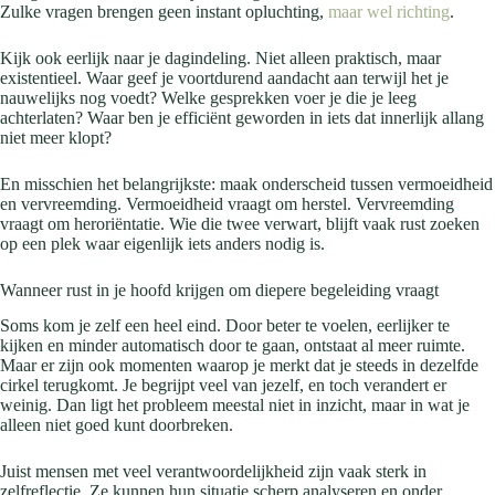
Zulke vragen brengen geen instant opluchting,
maar wel richting
.
Kijk ook eerlijk naar je dagindeling. Niet alleen praktisch, maar
existentieel. Waar geef je voortdurend aandacht aan terwijl het je
nauwelijks nog voedt? Welke gesprekken voer je die je leeg
achterlaten? Waar ben je efficiënt geworden in iets dat innerlijk allang
niet meer klopt?
En misschien het belangrijkste: maak onderscheid tussen vermoeidheid
en vervreemding. Vermoeidheid vraagt om herstel. Vervreemding
vraagt om heroriëntatie. Wie die twee verwart, blijft vaak rust zoeken
op een plek waar eigenlijk iets anders nodig is.
Wanneer rust in je hoofd krijgen om diepere begeleiding vraagt
Soms kom je zelf een heel eind. Door beter te voelen, eerlijker te
kijken en minder automatisch door te gaan, ontstaat al meer ruimte.
Maar er zijn ook momenten waarop je merkt dat je steeds in dezelfde
cirkel terugkomt. Je begrijpt veel van jezelf, en toch verandert er
weinig. Dan ligt het probleem meestal niet in inzicht, maar in wat je
alleen niet goed kunt doorbreken.
Juist mensen met veel verantwoordelijkheid zijn vaak sterk in
zelfreflectie. Ze kunnen hun situatie scherp analyseren en onder