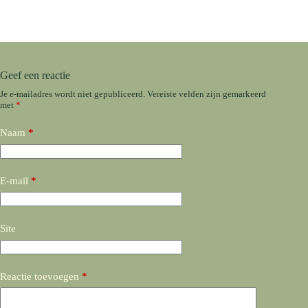
Geef een reactie
Je e-mailadres wordt niet gepubliceerd.
Vereiste velden zijn gemarkeerd
met
*
Naam
*
E-mail
*
Site
Reactie toevoegen
*