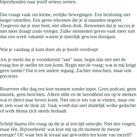
bijeenhouden naar jezelf serieus nemen.
Dat vraagt vaak om kleine, eerlijke bewegingen. Een beslissing niet
langer uitstellen. Een grens erkennen die je al maanden negeert.
Toegeven dat je moe bent, niet alleen druk. Benoemen dat je succes je
niet meer draagt zoals vroeger. Zulke momenten geven vaak meer rust
dan een week vakantie waarin je innerlijk gewoon doorgaat.
Wat je vandaag al kunt doen als je hoofd overloopt
Als je merkt dat je voortdurend “aan” staat, begin dan niet met de
vraag hoe je sneller tot rust komt. Begin met de vraag: wat in mij krijgt
geen ruimte? Dat is een andere ingang. Zachter misschien, maar ook
preciezer.
Reserveer elke dag een kort moment zonder input. Geen podcast, geen
muziek, geen berichten. Alleen stilte en de bereidheid om op te merken
wat er direct naar boven komt. Niet om er iets van te vinden, maar om
te zien waar de druk zit. Vaak wordt dan snel duidelijk welke gedachte
of welk thema zich steeds herhaalt.
Schrijf daarna één vraag op die je al een tijd ontwijkt. Niet tien vragen,
maar één. Bijvoorbeeld: wat kost mij op dit moment de meeste
energie? Of: waar ben ik loyaal aan geworden ten koste van mezelf?