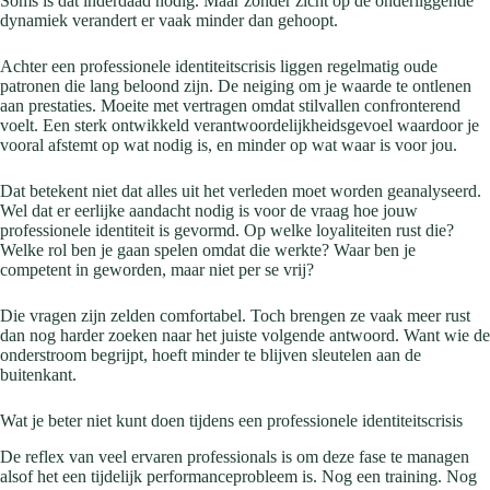
Soms is dat inderdaad nodig. Maar zonder zicht op de onderliggende
dynamiek verandert er vaak minder dan gehoopt.
Achter een professionele identiteitscrisis liggen regelmatig oude
patronen die lang beloond zijn. De neiging om je waarde te ontlenen
aan prestaties. Moeite met vertragen omdat stilvallen confronterend
voelt. Een sterk ontwikkeld verantwoordelijkheidsgevoel waardoor je
vooral afstemt op wat nodig is, en minder op wat waar is voor jou.
Dat betekent niet dat alles uit het verleden moet worden geanalyseerd.
Wel dat er eerlijke aandacht nodig is voor de vraag hoe jouw
professionele identiteit is gevormd. Op welke loyaliteiten rust die?
Welke rol ben je gaan spelen omdat die werkte? Waar ben je
competent in geworden, maar niet per se vrij?
Die vragen zijn zelden comfortabel. Toch brengen ze vaak meer rust
dan nog harder zoeken naar het juiste volgende antwoord. Want wie de
onderstroom begrijpt, hoeft minder te blijven sleutelen aan de
buitenkant.
Wat je beter niet kunt doen tijdens een professionele identiteitscrisis
De reflex van veel ervaren professionals is om deze fase te managen
alsof het een tijdelijk performanceprobleem is. Nog een training. Nog