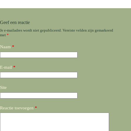
Geef een reactie
Je e-mailadres wordt niet gepubliceerd.
Vereiste velden zijn gemarkeerd
met
*
Naam
*
E-mail
*
Site
Reactie toevoegen
*