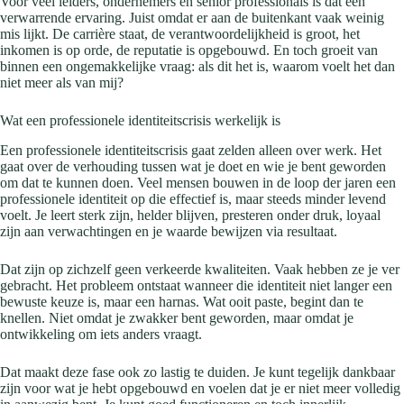
Voor veel leiders, ondernemers en senior professionals is dat een
verwarrende ervaring. Juist omdat er aan de buitenkant vaak weinig
mis lijkt. De carrière staat, de verantwoordelijkheid is groot, het
inkomen is op orde, de reputatie is opgebouwd. En toch groeit van
binnen een ongemakkelijke vraag: als dit het is, waarom voelt het dan
niet meer als van mij?
Wat een professionele identiteitscrisis werkelijk is
Een professionele identiteitscrisis gaat zelden alleen over werk. Het
gaat over de verhouding tussen wat je doet en wie je bent geworden
om dat te kunnen doen. Veel mensen bouwen in de loop der jaren een
professionele identiteit op die effectief is, maar steeds minder levend
voelt. Je leert sterk zijn, helder blijven, presteren onder druk, loyaal
zijn aan verwachtingen en je waarde bewijzen via resultaat.
Dat zijn op zichzelf geen verkeerde kwaliteiten. Vaak hebben ze je ver
gebracht. Het probleem ontstaat wanneer die identiteit niet langer een
bewuste keuze is, maar een harnas. Wat ooit paste, begint dan te
knellen. Niet omdat je zwakker bent geworden, maar omdat je
ontwikkeling om iets anders vraagt.
Dat maakt deze fase ook zo lastig te duiden. Je kunt tegelijk dankbaar
zijn voor wat je hebt opgebouwd en voelen dat je er niet meer volledig