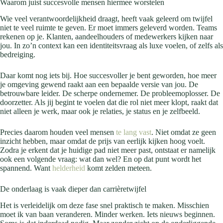
Waarom juist succesvolle mensen hiermee worstelen
Wie veel verantwoordelijkheid draagt, heeft vaak geleerd om twijfel
niet te veel ruimte te geven. Er moet immers geleverd worden. Teams
rekenen op je. Klanten, aandeelhouders of medewerkers kijken naar
jou. In zo’n context kan een identiteitsvraag als luxe voelen, of zelfs als
bedreiging.
Daar komt nog iets bij. Hoe succesvoller je bent geworden, hoe meer
je omgeving gewend raakt aan een bepaalde versie van jou. De
betrouwbare leider. De scherpe ondernemer. De probleemoplosser. De
doorzetter. Als jij begint te voelen dat die rol niet meer klopt, raakt dat
niet alleen je werk, maar ook je relaties, je status en je zelfbeeld.
Precies daarom houden veel mensen
te lang vast
. Niet omdat ze geen
inzicht hebben, maar omdat de prijs van eerlijk kijken hoog voelt.
Zodra je erkent dat je huidige pad niet meer past, ontstaat er namelijk
ook een volgende vraag: wat dan wel? En op dat punt wordt het
spannend. Want
helderheid
komt zelden meteen.
De onderlaag is vaak dieper dan carrièretwijfel
Het is verleidelijk om deze fase snel praktisch te maken. Misschien
moet ik van baan veranderen. Minder werken. Iets nieuws beginnen.