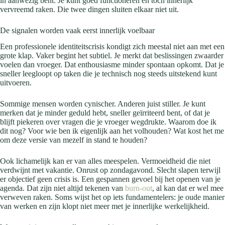
in aanwezig bent. Je kunt goed functioneren en toch innerlijk
vervreemd raken. Die twee dingen sluiten elkaar niet uit.
De signalen worden vaak eerst innerlijk voelbaar
Een professionele identiteitscrisis kondigt zich meestal niet aan met een
grote klap. Vaker begint het subtiel. Je merkt dat beslissingen zwaarder
voelen dan vroeger. Dat enthousiasme minder spontaan opkomt. Dat je
sneller leegloopt op taken die je technisch nog steeds uitstekend kunt
uitvoeren.
Sommige mensen worden cynischer. Anderen juist stiller. Je kunt
merken dat je minder geduld hebt, sneller geïrriteerd bent, of dat je
blijft piekeren over vragen die je vroeger wegdrukte. Waarom doe ik
dit nog? Voor wie ben ik eigenlijk aan het volhouden? Wat kost het me
om deze versie van mezelf in stand te houden?
Ook lichamelijk kan er van alles meespelen. Vermoeidheid die niet
verdwijnt met vakantie. Onrust op zondagavond. Slecht slapen terwijl
er objectief geen crisis is. Een gespannen gevoel bij het openen van je
agenda. Dat zijn niet altijd tekenen van
burn-out
, al kan dat er wel mee
verweven raken. Soms wijst het op iets fundamentelers: je oude manier
van werken en zijn klopt niet meer met je innerlijke werkelijkheid.