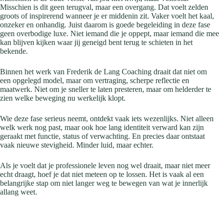
Misschien is dit geen terugval, maar een overgang. Dat voelt zelden
groots of inspirerend wanneer je er middenin zit. Vaker voelt het kaal,
onzeker en onhandig. Juist daarom is goede begeleiding in deze fase
geen overbodige luxe. Niet iemand die je oppept, maar iemand die mee
kan blijven kijken waar jij geneigd bent terug te schieten in het
bekende.
Binnen het werk van Frederik de Lang Coaching draait dat niet om
een opgelegd model, maar om vertraging, scherpe reflectie en
maatwerk. Niet om je sneller te laten presteren, maar om helderder te
zien welke beweging nu werkelijk klopt.
Wie deze fase serieus neemt, ontdekt vaak iets wezenlijks. Niet alleen
welk werk nog past, maar ook hoe lang identiteit verward kan zijn
geraakt met functie, status of verwachting. En precies daar ontstaat
vaak nieuwe stevigheid. Minder luid, maar echter.
Als je voelt dat je professionele leven nog wel draait, maar niet meer
echt draagt, hoef je dat niet meteen op te lossen. Het is vaak al een
belangrijke stap om niet langer weg te bewegen van wat je innerlijk
allang weet.