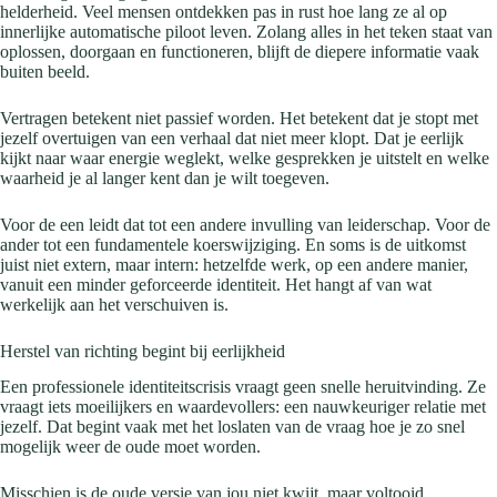
helderheid. Veel mensen ontdekken pas in rust hoe lang ze al op
innerlijke automatische piloot leven. Zolang alles in het teken staat van
oplossen, doorgaan en functioneren, blijft de diepere informatie vaak
buiten beeld.
Vertragen betekent niet passief worden. Het betekent dat je stopt met
jezelf overtuigen van een verhaal dat niet meer klopt. Dat je eerlijk
kijkt naar waar energie weglekt, welke gesprekken je uitstelt en welke
waarheid je al langer kent dan je wilt toegeven.
Voor de een leidt dat tot een andere invulling van leiderschap. Voor de
ander tot een fundamentele koerswijziging. En soms is de uitkomst
juist niet extern, maar intern: hetzelfde werk, op een andere manier,
vanuit een minder geforceerde identiteit. Het hangt af van wat
werkelijk aan het verschuiven is.
Herstel van richting begint bij eerlijkheid
Een professionele identiteitscrisis vraagt geen snelle heruitvinding. Ze
vraagt iets moeilijkers en waardevollers: een nauwkeuriger relatie met
jezelf. Dat begint vaak met het loslaten van de vraag hoe je zo snel
mogelijk weer de oude moet worden.
Misschien is de oude versie van jou niet kwijt, maar voltooid.