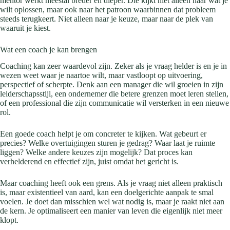
mentor werkt meestal breder en dieper. Die kijkt niet alleen naar wat je
wilt oplossen, maar ook naar het patroon waarbinnen dat probleem
steeds terugkeert. Niet alleen naar je keuze, maar naar de plek van
waaruit je kiest.
Wat een coach je kan brengen
Coaching kan zeer waardevol zijn. Zeker als je vraag helder is en je in
wezen weet waar je naartoe wilt, maar vastloopt op uitvoering,
perspectief of scherpte. Denk aan een manager die wil groeien in zijn
leiderschapsstijl, een ondernemer die betere grenzen moet leren stellen,
of een professional die zijn communicatie wil versterken in een nieuwe
rol.
Een goede coach helpt je om concreter te kijken. Wat gebeurt er
precies? Welke overtuigingen sturen je gedrag? Waar laat je ruimte
liggen? Welke andere keuzes zijn mogelijk? Dat proces kan
verhelderend en effectief zijn, juist omdat het gericht is.
Maar coaching heeft ook een grens. Als je vraag niet alleen praktisch
is, maar existentieel van aard, kan een doelgerichte aanpak te smal
voelen. Je doet dan misschien wel wat nodig is, maar je raakt niet aan
de kern. Je optimaliseert een manier van leven die eigenlijk niet meer
klopt.