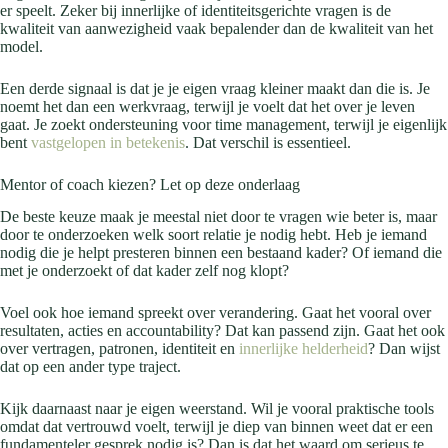
er speelt. Zeker bij innerlijke of identiteitsgerichte vragen is de
kwaliteit van aanwezigheid vaak bepalender dan de kwaliteit van het
model.
Een derde signaal is dat je je eigen vraag kleiner maakt dan die is. Je
noemt het dan een werkvraag, terwijl je voelt dat het over je leven
gaat. Je zoekt ondersteuning voor time management, terwijl je eigenlijk
bent
vastgelopen in betekenis
. Dat verschil is essentieel.
Mentor of coach kiezen? Let op deze onderlaag
De beste keuze maak je meestal niet door te vragen wie beter is, maar
door te onderzoeken welk soort relatie je nodig hebt. Heb je iemand
nodig die je helpt presteren binnen een bestaand kader? Of iemand die
met je onderzoekt of dat kader zelf nog klopt?
Voel ook hoe iemand spreekt over verandering. Gaat het vooral over
resultaten, acties en accountability? Dat kan passend zijn. Gaat het ook
over vertragen, patronen, identiteit en
innerlijke helderheid
? Dan wijst
dat op een ander type traject.
Kijk daarnaast naar je eigen weerstand. Wil je vooral praktische tools
omdat dat vertrouwd voelt, terwijl je diep van binnen weet dat er een
fundamenteler gesprek nodig is? Dan is dat het waard om serieus te