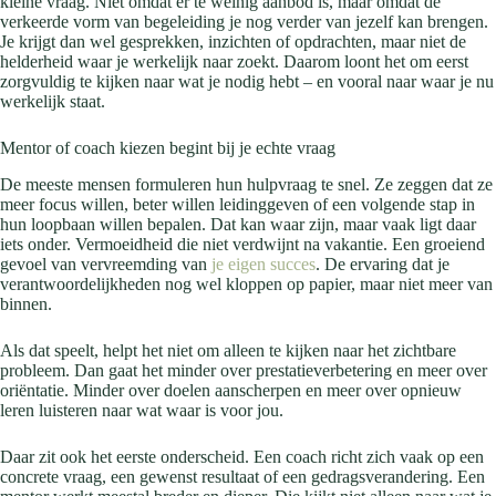
kleine vraag. Niet omdat er te weinig aanbod is, maar omdat de
verkeerde vorm van begeleiding je nog verder van jezelf kan brengen.
Je krijgt dan wel gesprekken, inzichten of opdrachten, maar niet de
helderheid waar je werkelijk naar zoekt. Daarom loont het om eerst
zorgvuldig te kijken naar wat je nodig hebt – en vooral naar waar je nu
werkelijk staat.
Mentor of coach kiezen begint bij je echte vraag
De meeste mensen formuleren hun hulpvraag te snel. Ze zeggen dat ze
meer focus willen, beter willen leidinggeven of een volgende stap in
hun loopbaan willen bepalen. Dat kan waar zijn, maar vaak ligt daar
iets onder. Vermoeidheid die niet verdwijnt na vakantie. Een groeiend
gevoel van vervreemding van
je eigen succes
. De ervaring dat je
verantwoordelijkheden nog wel kloppen op papier, maar niet meer van
binnen.
Als dat speelt, helpt het niet om alleen te kijken naar het zichtbare
probleem. Dan gaat het minder over prestatieverbetering en meer over
oriëntatie. Minder over doelen aanscherpen en meer over opnieuw
leren luisteren naar wat waar is voor jou.
Daar zit ook het eerste onderscheid. Een coach richt zich vaak op een
concrete vraag, een gewenst resultaat of een gedragsverandering. Een