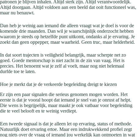
patronen je blijven inhalen. Altijd sterk zijn. Altijd verantwoordelijk.
Altijd doorgaan. Altijd voldoen aan een beeld dat ooit functioneel was,
maar nu benauwt.
Dan heb je weinig aan iemand die alleen vraagt wat je doel is voor de
komende drie maanden. Dan wil je waarschijnlijk onderzocht hebben
waarom je steeds op hetzelfde punt uitkomt, ondanks al je ervaring. Je
zoekt dan geen oppepper, maar waarheid. Geen truc, maar helderheid.
In dat soort trajecten is veiligheid belangrijk, maar scherpte net zo
goed. Goede mentorschap is niet zacht in de zin van vaag. Het is
precies. Het benoemt wat je zelf al voelt, maar nog niet helemaal
durfde toe te laten.
Hoe je merkt dat je de verkeerde begeleiding dreigt te kiezen
Er zijn een paar signalen die serieus genomen mogen worden. Het
eerste is dat je vooral hoopt dat iemand je snel van je onrust af helpt.
Die wens is begrijpelijk, maar maakt je ook vatbaar voor begeleiding
die te veel belooft en te weinig verdiept.
Een tweede signaal is dat je alleen let op ervaring, status of methode.
Natuurlijk doet ervaring ertoe. Maar een indrukwekkend profiel zegt
nog niets over de vraag of iemand jou werkelijk kan ontmoeten in wat