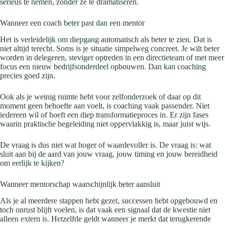
serieus te nemen, zonder ze te dramatiseren.
Wanneer een coach beter past dan een mentor
Het is verleidelijk om diepgang automatisch als beter te zien. Dat is
niet altijd terecht. Soms is je situatie simpelweg concreet. Je wilt beter
worden in delegeren, steviger optreden in een directieteam of met meer
focus een nieuw bedrijfsonderdeel opbouwen. Dan kan coaching
precies goed zijn.
Ook als je weinig ruimte hebt voor zelfonderzoek of daar op dit
moment geen behoefte aan voelt, is coaching vaak passender. Niet
iedereen wil of hoeft een diep transformatieproces in. Er zijn fases
waarin praktische begeleiding niet oppervlakkig is, maar juist wijs.
De vraag is dus niet wat hoger of waardevoller is. De vraag is: wat
sluit aan bij de aard van jouw vraag, jouw timing en jouw bereidheid
om eerlijk te kijken?
Wanneer mentorschap waarschijnlijk beter aansluit
Als je al meerdere stappen hebt gezet, successen hebt opgebouwd en
toch onrust blijft voelen, is dat vaak een signaal dat de kwestie niet
alleen extern is. Hetzelfde geldt wanneer je merkt dat terugkerende