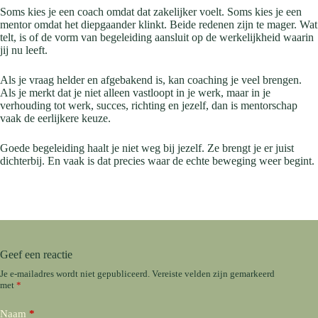
Soms kies je een coach omdat dat zakelijker voelt. Soms kies je een
mentor omdat het diepgaander klinkt. Beide redenen zijn te mager. Wat
telt, is of de vorm van begeleiding aansluit op de werkelijkheid waarin
jij nu leeft.
Als je vraag helder en afgebakend is, kan coaching je veel brengen.
Als je merkt dat je niet alleen vastloopt in je werk, maar in je
verhouding tot werk, succes, richting en jezelf, dan is mentorschap
vaak de eerlijkere keuze.
Goede begeleiding haalt je niet weg bij jezelf. Ze brengt je er juist
dichterbij. En vaak is dat precies waar de echte beweging weer begint.
Geef een reactie
Je e-mailadres wordt niet gepubliceerd.
Vereiste velden zijn gemarkeerd
met
*
Naam
*