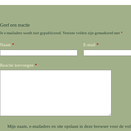
Geef een reactie
Je e-mailadres wordt niet gepubliceerd.
Vereiste velden zijn gemarkeerd met
*
Naam
*
E-mail
*
Reactie toevoegen
*
Mijn naam, e-mailadres en site opslaan in deze browser voor de vol