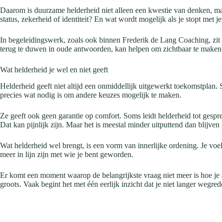
Daarom is duurzame helderheid niet alleen een kwestie van denken, ma
status, zekerheid of identiteit? En wat wordt mogelijk als je stopt met 
In begeleidingswerk, zoals ook binnen Frederik de Lang Coaching, zit d
terug te duwen in oude antwoorden, kan helpen om zichtbaar te maken wa
Wat helderheid je wel en niet geeft
Helderheid geeft niet altijd een onmiddellijk uitgewerkt toekomstplan. S
precies wat nodig is om andere keuzes mogelijk te maken.
Ze geeft ook geen garantie op comfort. Soms leidt helderheid tot gesprek
Dat kan pijnlijk zijn. Maar het is meestal minder uitputtend dan blijven 
Wat helderheid wel brengt, is een vorm van innerlijke ordening. Je voel
meer in lijn zijn met wie je bent geworden.
Er komt een moment waarop de belangrijkste vraag niet meer is hoe je al
groots. Vaak begint het met één eerlijk inzicht dat je niet langer wegred