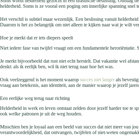
Soms wordt helderheid gezocht in een drastische beslissing. Ontslag ne
helderheid. Soms is ze vooral een poging om innerlijke spanning snel t
Het verschil is subtiel maar wezenlijk. Een beslissing vanuit helderheid
Daarom is het zo belangrijk om niet alleen te kijken naar wat je wilt v
Hoe je merkt dat er iets diepers speelt
Niet iedere fase van twijfel vraagt om een fundamentele heroriëntatie. 
Je merkt bijvoorbeeld dat rust niet echt herstelt. Dat vakantie wel afsta
denkt: als ik eerlijk ben, wil ik niet terug naar hoe het was.
Ook veelzeggend is het moment waarop
succes niet langer
als bevestig
vraag aan betekenis, aan identiteit, aan de manier waarop je jezelf ja
Een eerlijke weg terug naar richting
Helderheid in werk en leven ontstaat zelden door jezelf harder toe te 
ook welke patronen je uit de weg houden.
Misschien ben je loyaal aan een beeld van succes dat niet meer van jou
verantwoordelijkheid, dat ontvangen, twijfelen of niet-weten ongemakke