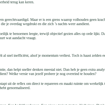
derheid terug kan keren.
ern gerechtvaardigd. Maar er is een grens waarop volhouden geen krac
 die je overdag wegdrukt en die zich ’s nachts weer aandient.
ilijk te benoemen leegte, terwijl objectief gezien alles op orde lijkt
huurt wat aandacht vraagt.
lt al snel inefficiënt, alsof je momentum verliest. Toch is haast zelden
uentie, dan helpt sneller denken meestal niet. Dan heb je geen extra ana
r dient? Welke versie van jezelf probeer je nog overeind te houden?
 stapt uit de reflex om direct te repareren en maakt ruimte om werkelijk 
 hebt genormaliseerd.