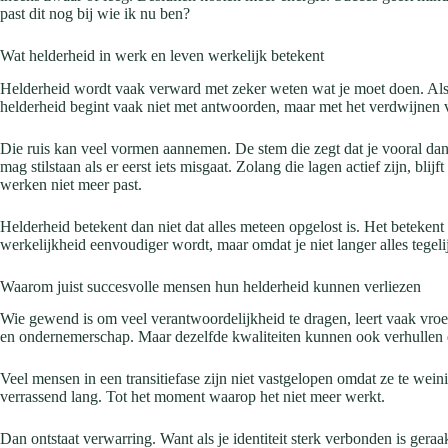
past dit nog bij wie ik nu ben?
Wat helderheid in werk en leven werkelijk betekent
Helderheid wordt vaak verward met zeker weten wat je moet doen. Alsof h
helderheid begint vaak niet met antwoorden, maar met het verdwijnen va
Die ruis kan veel vormen aannemen. De stem die zegt dat je vooral dan
mag stilstaan als er eerst iets misgaat. Zolang die lagen actief zijn, bl
werken niet meer past.
Helderheid betekent dan niet dat alles meteen opgelost is. Het betekent 
werkelijkheid eenvoudiger wordt, maar omdat je niet langer alles tegeli
Waarom juist succesvolle mensen hun helderheid kunnen verliezen
Wie gewend is om veel verantwoordelijkheid te dragen, leert vaak vroeg
en ondernemerschap. Maar dezelfde kwaliteiten kunnen ook verhullen 
Veel mensen in een transitiefase zijn niet vastgelopen omdat ze te wei
verrassend lang. Tot het moment waarop het niet meer werkt.
Dan ontstaat verwarring. Want als je identiteit sterk verbonden is geraak