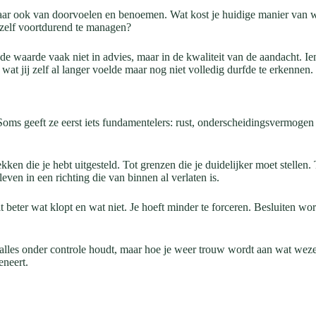
ar ook van doorvoelen en benoemen. Wat kost je huidige manier van wer
jezelf voortdurend te managen?
e waarde vaak niet in advies, maar in de kwaliteit van de aandacht. Ie
t jij zelf al langer voelde maar nog niet volledig durfde te erkennen.
oms geeft ze eerst iets fundamentelers: rust, onderscheidingsvermogen en
ken die je hebt uitgesteld. Tot grenzen die je duidelijker moet stellen. 
leven in een richting die van binnen al verlaten is.
t beter wat klopt en wat niet. Je hoeft minder te forceren. Besluiten w
les onder controle houdt, maar hoe je weer trouw wordt aan wat wezenlij
eneert.