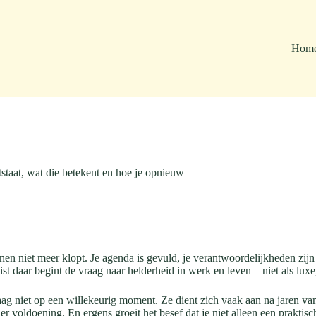
Hom
tstaat, wat die betekent en hoe je opnieuw
nen niet meer klopt. Je agenda is gevuld, je verantwoordelijkheden zijn he
 daar begint de vraag naar helderheid in werk en leven – niet als luxe
raag niet op een willekeurig moment. Ze dient zich vaak aan na jaren va
r voldoening. En ergens groeit het besef dat je niet alleen een praktis