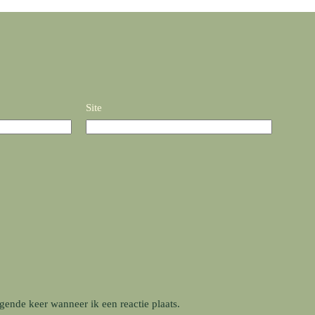
Site
gende keer wanneer ik een reactie plaats.