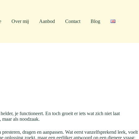
e
Over mij
Aanbod
Contact
Blog
lder, je functioneert. En toch groeit er iets wat zich niet laat
, maar als noodzaak.
n presteren, dragen en aanpassen. Wat eerst vanzelfsprekend leek, voelt
che oplossing zoekt, maar een eerlijker antwoord op een diepere vraag: