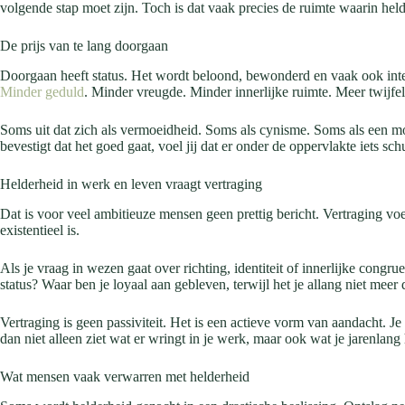
volgende stap moet zijn. Toch is dat vaak precies de ruimte waarin hel
De prijs van te lang doorgaan
Doorgaan heeft status. Het wordt beloond, bewonderd en vaak ook int
Minder geduld
. Minder vreugde. Minder innerlijke ruimte. Meer twijfel
Soms uit dat zich als vermoeidheid. Soms als cynisme. Soms als een moe
bevestigt dat het goed gaat, voel jij dat er onder de oppervlakte iets sc
Helderheid in werk en leven vraagt vertraging
Dat is voor veel ambitieuze mensen geen prettig bericht. Vertraging voe
existentieel is.
Als je vraag in wezen gaat over richting, identiteit of innerlijke congr
status? Waar ben je loyaal aan gebleven, terwijl het je allang niet mee
Vertraging is geen passiviteit. Het is een actieve vorm van aandacht. Je
dan niet alleen ziet wat er wringt in je werk, maar ook wat je jarenlang
Wat mensen vaak verwarren met helderheid