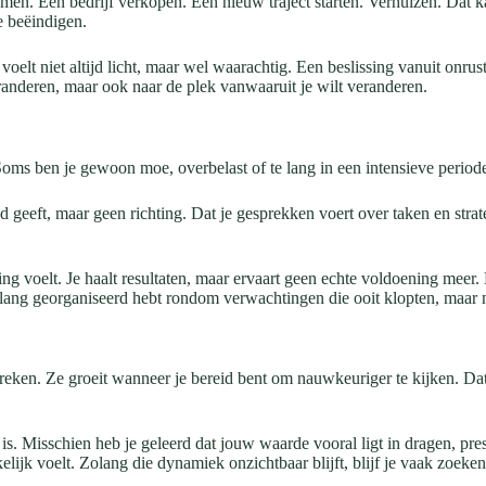
men. Een bedrijf verkopen. Een nieuw traject starten. Verhuizen. Dat k
e beëindigen.
 voelt niet altijd licht, maar wel waarachtig. Een beslissing vanuit onr
eranderen, maar ook naar de plek vanwaaruit je wilt veranderen.
Soms ben je gewoon moe, overbelast of te lang in een intensieve periode
nd geeft, maar geen richting. Dat je gesprekken voert over taken en strate
ing voelt. Je haalt resultaten, maar ervaart geen echte voldoening meer
renlang georganiseerd hebt rondom verwachtingen die ooit klopten, maar 
spreken. Ze groeit wanneer je bereid bent om nauwkeuriger te kijken. Da
 is. Misschien heb je geleerd dat jouw waarde vooral ligt in dragen, pr
lijk voelt. Zolang die dynamiek onzichtbaar blijft, blijf je vaak zoeke