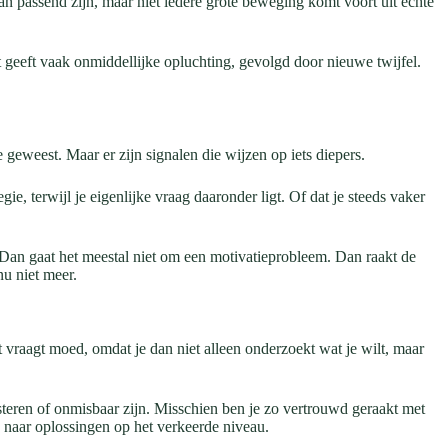
an passend zijn, maar niet iedere grote beweging komt voort uit echte
ust geeft vaak onmiddellijke opluchting, gevolgd door nieuwe twijfel.
 geweest. Maar er zijn signalen die wijzen op iets diepers.
gie, terwijl je eigenlijke vraag daaronder ligt. Of dat je steeds vaker
. Dan gaat het meestal niet om een motivatieprobleem. Dan raakt de
nu niet meer.
t vraagt moed, omdat je dan niet alleen onderzoekt wat je wilt, maar
esteren of onmisbaar zijn. Misschien ben je zo vertrouwd geraakt met
n naar oplossingen op het verkeerde niveau.