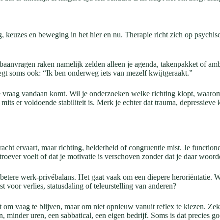
g, keuzes en beweging in het hier en nu. Therapie richt zich op psychis
anvragen raken namelijk zelden alleen je agenda, takenpakket of ambitie
zegt soms ook: “Ik ben onderweg iets van mezelf kwijtgeraakt.”
ie vraag vandaan komt. Wil je onderzoeken welke richting klopt, waarom
its er voldoende stabiliteit is. Merk je echter dat trauma, depressieve 
ht ervaart, maar richting, helderheid of congruentie mist. Je function
 stroever voelt of dat je motivatie is verschoven zonder dat je daar woor
 betere werk-privébalans. Het gaat vaak om een diepere heroriëntatie. We
t voor verlies, statusdaling of teleurstelling van anderen?
t om vaag te blijven, maar om niet opnieuw vanuit reflex te kiezen. Zeke
an, minder uren, een sabbatical, een eigen bedrijf. Soms is dat precies g