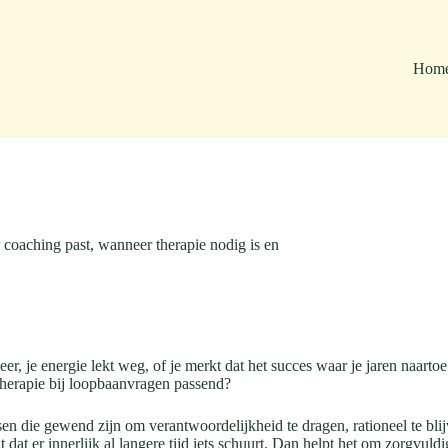
Hom
 coaching past, wanneer therapie nodig is en
er, je energie lekt weg, of je merkt dat het succes waar je jaren naart
of therapie bij loopbaanvragen passend?
en die gewend zijn om verantwoordelijkheid te dragen, rationeel te blij
 dat er innerlijk al langere tijd iets schuurt. Dan helpt het om zorgvuld