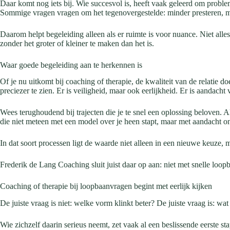
Daar komt nog iets bij. Wie succesvol is, heeft vaak geleerd om probl
Sommige vragen vragen om het tegenovergestelde: minder presteren, meer
Daarom helpt begeleiding alleen als er ruimte is voor nuance. Niet alle
zonder het groter of kleiner te maken dan het is.
Waar goede begeleiding aan te herkennen is
Of je nu uitkomt bij coaching of therapie, de kwaliteit van de relatie 
preciezer te zien. Er is veiligheid, maar ook eerlijkheid. Er is aandach
Wees terughoudend bij trajecten die je te snel een oplossing beloven. A
die niet meteen met een model over je heen stapt, maar met aandacht o
In dat soort processen ligt de waarde niet alleen in een nieuwe keuze, 
Frederik de Lang Coaching sluit juist daar op aan: niet met snelle loo
Coaching of therapie bij loopbaanvragen begint met eerlijk kijken
De juiste vraag is niet: welke vorm klinkt beter? De juiste vraag is: wat
Wie zichzelf daarin serieus neemt, zet vaak al een beslissende eerste st