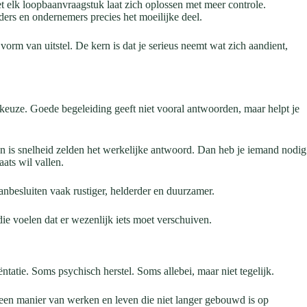
t elk loopbaanvraagstuk laat zich oplossen met meer controle.
ders en ondernemers precies het moeilijke deel.
vorm van uitstel. De kern is dat je serieus neemt wat zich aandient,
e keuze. Goede begeleiding geeft niet vooral antwoorden, maar helpt je
 dan is snelheid zelden het werkelijke antwoord. Dan heb je iemand nodig
ats wil vallen.
anbesluiten vaak rustiger, helderder en duurzamer.
ie voelen dat er wezenlijk iets moet verschuiven.
ëntatie. Soms psychisch herstel. Soms allebei, maar niet tegelijk.
s: een manier van werken en leven die niet langer gebouwd is op