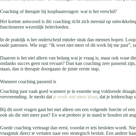
Coaching of therapie bij loopbaanvragen: wat is het verschil?
Het kortste antwoord is dit: coaching richt zich meestal op ontwikkelin
functioneren wezenlijk beïnvloeden.
In de praktijk is het onderscheid minder strak dan mensen hopen. Loopba
oude patronen. Wie zegt: “Ik weet niet meer of dit werk bij me past”, 
Daarom is het niet alleen van belang wat je vraag is, maar ook waar d
ondanks succes geen rust ervaart? Dan kan coaching zeer passend zijn, m
staan, dan is therapie doorgaans de juiste eerste stap.
Wanneer coaching passend is
Coaching past vaak goed wanneer je in essentie nog voldoende draagkrac
vervreemding. Je merkt dat
je werk niet meer klopt
, dat je leiderschap
Bij dit soort vragen gaat het niet alleen om een volgende functie of een
ook als die niet meer past? En wat probeer je in stand te houden uit angs
Goede coaching vertraagt dan eerst, voordat er iets besloten wordt. Nie
vraagstuk direct te vertalen naar een strategisch besluit. Een andere ba