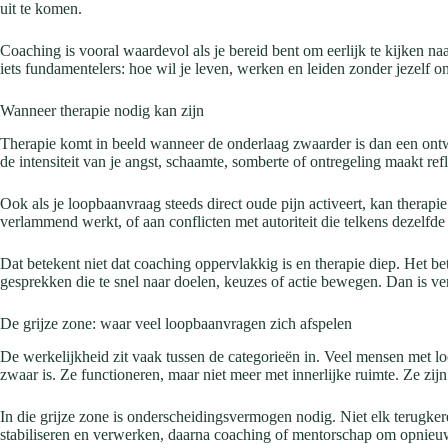
uit te komen.
Coaching is vooral waardevol als je bereid bent om eerlijk te kijken n
iets fundamentelers: hoe wil je leven, werken en leiden zonder jezelf o
Wanneer therapie nodig kan zijn
Therapie komt in beeld wanneer de onderlaag zwaarder is dan een ontwik
de intensiteit van je angst, schaamte, somberte of ontregeling maakt re
Ook als je loopbaanvraag steeds direct oude pijn activeert, kan therapi
verlammend werkt, of aan conflicten met autoriteit die telkens dezelfde
Dat betekent niet dat coaching oppervlakkig is en therapie diep. Het be
gesprekken die te snel naar doelen, keuzes of actie bewegen. Dan is v
De grijze zone: waar veel loopbaanvragen zich afspelen
De werkelijkheid zit vaak tussen de categorieën in. Veel mensen met l
zwaar is. Ze functioneren, maar niet meer met innerlijke ruimte. Ze zij
In die grijze zone is onderscheidingsvermogen nodig. Niet elk terugker
stabiliseren en verwerken, daarna coaching of mentorschap om opnieuw 