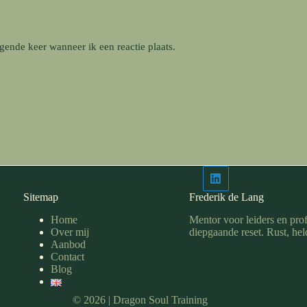
gende keer wanneer ik een reactie plaats.
Sitemap
Frederik de Lang
Home
Mentor voor leiders en prof
Over mij
diepgaande reset. Rust, hel
Aanbod
Contact
Blog
© 2026 | Dragon Soul Training