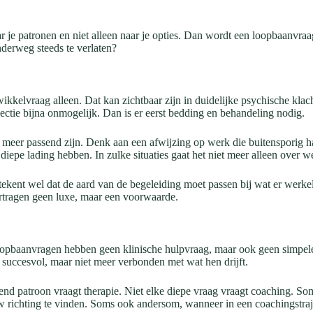
aar je patronen en niet alleen naar je opties. Dan wordt een loopbaanvr
nderweg steeds te verlaten?
kelvraag alleen. Dat kan zichtbaar zijn in duidelijke psychische klacht
flectie bijna onmogelijk. Dan is er eerst bedding en behandeling nodig.
e meer passend zijn. Denk aan een afwijzing op werk die buitensporig ha
 diepe lading hebben. In zulke situaties gaat het niet meer alleen over 
tekent wel dat de aard van de begeleiding moet passen bij wat er werkeli
ertragen geen luxe, maar een voorwaarde.
oopbaanvragen hebben geen klinische hulpvraag, maar ook geen simpele o
n succesvol, maar niet meer verbonden met wat hen drijft.
end patroon vraagt therapie. Niet elke diepe vraag vraagt coaching. Som
richting te vinden. Soms ook andersom, wanneer in een coachingstrajec