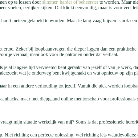
emen op te lossen door
slimmer, harder of beheerster
te worden. Maar nie
 voelen, eerlijker kijken. Dat klinkt eenvoudig, maar is voor veel lei
s hoeft meteen gelabeld te worden. Maar te lang vaag blijven is ook een 
doet ertoe. Zeker bij loopbaanvragen die dieper liggen dan een praktisch
t voor je verhaal, maar ook voor de patronen onder dat verhaal.
ls je al langere tijd vervreemd bent geraakt van jezelf of van je werk,
nderzoekt wat je onderweg bent kwijtgeraakt en wat opnieuw op zijn pla
maar in een andere verhouding tot jezelf. Vanuit die plek worden loopba
pbaanhacks, maar met diepgaand online mentorschap voor professionals d
 vraagt mijn situatie werkelijk van mij? Soms is dat professionele herori
ap. Niet richting een perfecte oplossing, wel richting iets waardevoller