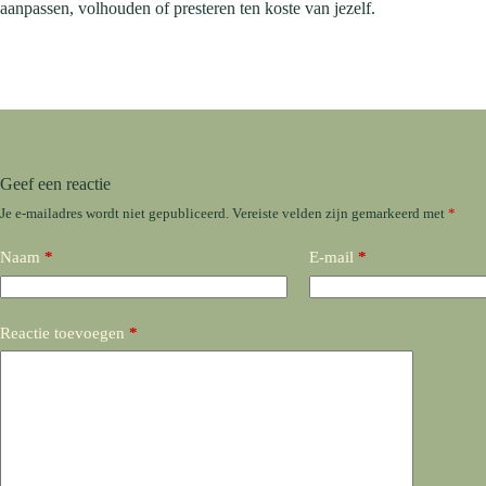
aanpassen, volhouden of presteren ten koste van jezelf.
Geef een reactie
Je e-mailadres wordt niet gepubliceerd.
Vereiste velden zijn gemarkeerd met
*
Naam
*
E-mail
*
Reactie toevoegen
*