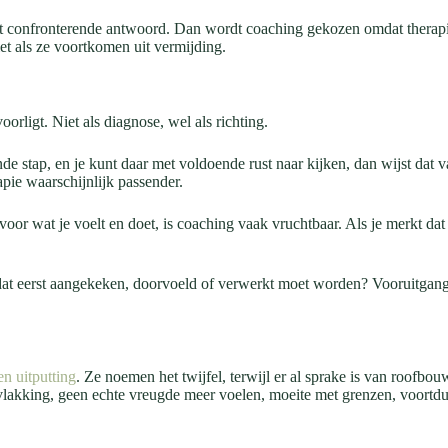
nst confronterende antwoord. Dan wordt coaching gekozen omdat therapi
et als ze voortkomen uit vermijding.
orligt. Niet als diagnose, wel als richting.
nde stap, en je kunt daar met voldoende rust naar kijken, dan wijst dat
apie waarschijnlijk passender.
oor wat je voelt en doet, is coaching vaak vruchtbaar. Als je merkt dat
iets dat eerst aangekeken, doorvoeld of verwerkt moet worden? Vooruitg
en uitputting
. Ze noemen het twijfel, terwijl er al sprake is van roofb
ervlakking, geen echte vreugde meer voelen, moeite met grenzen, voortdure