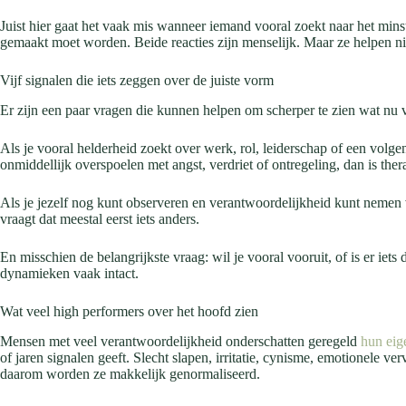
Juist hier gaat het vaak mis wanneer iemand vooral zoekt naar het mi
gemaakt moet worden. Beide reacties zijn menselijk. Maar ze helpen ni
Vijf signalen die iets zeggen over de juiste vorm
Er zijn een paar vragen die kunnen helpen om scherper te zien wat nu vo
Als je vooral helderheid zoekt over werk, rol, leiderschap of een volge
onmiddellijk overspoelen met angst, verdriet of ontregeling, dan is ther
Als je jezelf nog kunt observeren en verantwoordelijkheid kunt nemen v
vraagt dat meestal eerst iets anders.
En misschien de belangrijkste vraag: wil je vooral vooruit, of is er 
dynamieken vaak intact.
Wat veel high performers over het hoofd zien
Mensen met veel verantwoordelijkheid onderschatten geregeld
hun eig
of jaren signalen geeft. Slecht slapen, irritatie, cynisme, emotionele v
daarom worden ze makkelijk genormaliseerd.