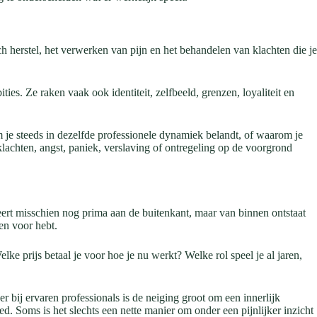
ch herstel, het verwerken van pijn en het behandelen van klachten die je
s. Ze raken vaak ook identiteit, zelfbeeld, grenzen, loyaliteit en
 je steeds in dezelfde professionele dynamiek belandt, of waarom je
klachten, angst, paniek, verslaving of ontregeling op de voorgrond
eert misschien nog prima aan de buitenkant, maar van binnen ontstaat
den voor hebt.
lke prijs betaal je voor hoe je nu werkt? Welke rol speel je al jaren,
r bij ervaren professionals is de neiging groot om een innerlijk
oed. Soms is het slechts een nette manier om onder een pijnlijker inzicht