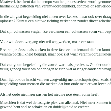
Maatwerk betekent dat het tempo van het proces serieus wordt genome
hardnekkige patronen van verantwoordelijkheid, controle of zelfverloo
In die zin gaat begeleiding niet alleen over keuzes, maar ook over draa
oplossen? Kunt u een nieuwe richting verkennen zonder direct zekerhe
Dat zijn volwassen vragen. Ze verdienen een volwassen vorm van bege
Voor wie deze overgang niet wil wegwerken, maar verstaan
Ervaren professionals zoeken in deze fase zelden iemand die hen komt v
verantwoordelijkheid begrijpt, maar ook ziet waar verantwoordelijkheid
Dat vraagt om begeleiding die zowel warm als precies is. Zonder oordee
veilig genoeg voelt om onder ogen te zien wat al langer aandacht vraag
Daar ligt ook de kracht van een zorgvuldig mentorschapstraject, zoals 
begeleiding voor mensen die merken dat hun oude manier van leven of
Als het oude niet meer past en het nieuwe nog geen vorm heeft
Misschien is dat wel de lastigste plek van allemaal. Niet meer kunnen t
gewend bent snel te schakelen en duidelijkheid te creëren.