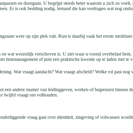
aanpassen en doorgaan. U begrijpt steeds beter waarom u zich zo voelt,
een. Er is ook bedding nodig. Iemand die kan verdragen wat nog onduid
langzaam weer op zijn plek valt. Rust is daarbij vaak het eerste merkbar
 is en wat wezenlijk verschoven is. U ziet waar u vooral overbelast bent
 met timemanagement of juist een praktische kwestie op te laden met te v
ordening. Wat vraagt aandacht? Wat vraagt afscheid? Welke rol past nog
 tot een andere manier van leidinggeven, werken of begrenzen binnen de 
lke twijfel vraagt om volhouden.
onderliggende vraag gaat over identiteit, zingeving of volwassen wordin