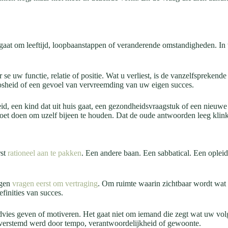
aat om leeftijd, loopbaanstappen of veranderende omstandigheden. In we
r se uw functie, relatie of positie. Wat u verliest, is de vanzelfspreke
loosheid of een gevoel van vervreemding van uw eigen succes.
heid, een kind dat uit huis gaat, een gezondheidsvraagstuk of een nieuw
moet doen om uzelf bijeen te houden. Dat de oude antwoorden leeg klin
rst
rationeel aan te pakken
. Een andere baan. Een sabbatical. Een oplei
ngen
vragen eerst om vertraging
. Om ruimte waarin zichtbaar wordt wat er
finities van succes.
dvies geven of motiveren. Het gaat niet om iemand die zegt wat uw vol
 overstemd werd door tempo, verantwoordelijkheid of gewoonte.