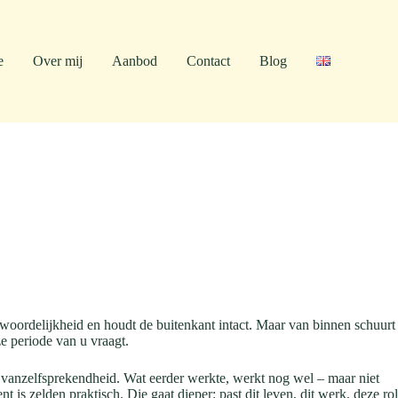
e
Over mij
Aanbod
Contact
Blog
ntwoordelijkheid en houdt de buitenkant intact. Maar van binnen schuurt
ze periode van u vraagt.
n vanzelfsprekendheid. Wat eerder werkte, werkt nog wel – maar niet
 is zelden praktisch. Die gaat dieper: past dit leven, dit werk, deze rol