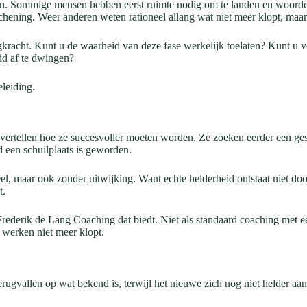
n. Sommige mensen hebben eerst ruimte nodig om te landen en woorden 
chening. Weer anderen weten rationeel allang wat niet meer klopt, maar
gkracht. Kunt u de waarheid van deze fase werkelijk toelaten? Kunt u ve
id af te dwingen?
leiding.
ertellen hoe ze succesvoller moeten worden. Ze zoeken eerder een gespr
 een schuilplaats is geworden.
l, maar ook zonder uitwijking. Want echte helderheid ontstaat niet door
t.
Frederik de Lang Coaching dat biedt. Niet als standaard coaching met e
 werken niet meer klopt.
erugvallen op wat bekend is, terwijl het nieuwe zich nog niet helder aa