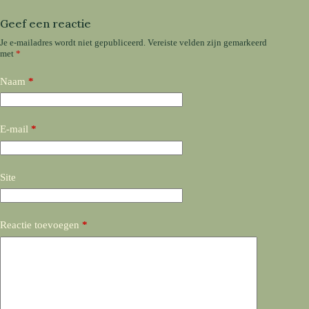
Geef een reactie
Je e-mailadres wordt niet gepubliceerd.
Vereiste velden zijn gemarkeerd
met
*
Naam
*
E-mail
*
Site
Reactie toevoegen
*