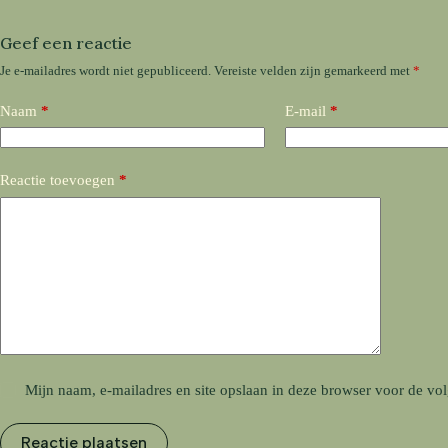
Geef een reactie
Je e-mailadres wordt niet gepubliceerd.
Vereiste velden zijn gemarkeerd met
*
Naam
*
E-mail
*
Reactie toevoegen
*
Mijn naam, e-mailadres en site opslaan in deze browser voor de vol
Reactie plaatsen