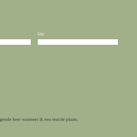
Site
gende keer wanneer ik een reactie plaats.