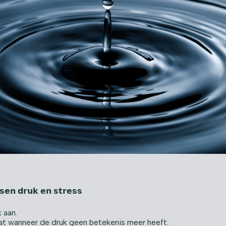
𝘀𝘀𝗲𝗻 𝗱𝗿𝘂𝗸 𝗲𝗻 𝘀𝘁𝗿𝗲𝘀𝘀
 aan.
at wanneer de druk geen betekenis meer heeft.