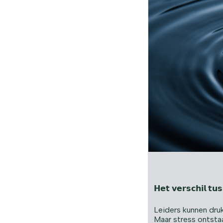
𝗛𝗲𝘁 𝘃𝗲𝗿𝘀𝗰𝗵𝗶𝗹 𝘁𝘂
Leiders kunnen druk
Maar stress ontsta